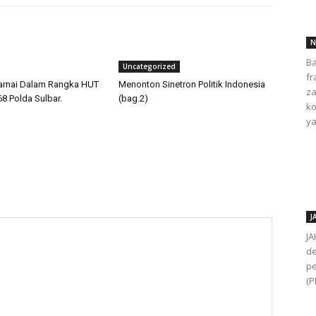
N
Ba
Uncategorized
fr
arnai Dalam Rangka HUT
Menonton Sinetron Politik Indonesia
za
68 Polda Sulbar.
(bag.2)
ko
ya
J
JA
de
pe
(P