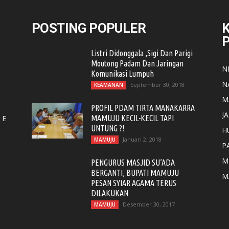
POSTING POPULER
K
Listri Didonggala ,Sigi Dan Parigi
Moutong Padam Dan Jaringan
N
Komunikasi Lumpuh
N
September 30, 2018
KEAMANAN
M
PROFIL PDAM TIRTA MANAKARRA
J
 E
MAMUJU KECIL-KECIL TAPI
UNTUNG ?!
H
Januari 2, 2018
MAMUJU
P
M
PENGURUS MASJID SU’ADA
BERGANTI, BUPATI MAMUJU
M
PESAN SYIAR AGAMA TERUS
DILAKUKAN
Desember 30, 2017
MAMUJU