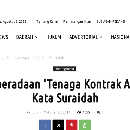
, Agustus 6, 2026
Tentang Kami
Pemasangan Iklan
SUSUNAN REDAKSI
EWS
DAERAH
HUKUM
ADVERTORIAL
NASIONA
ga Kontrak Aspirasi', Ini Kata Suraidah
Uncategorized
eradaan 'Tenaga Kontrak Asp
Kata Suraidah
Penulis
-
Oktober 26, 2017
1655
0