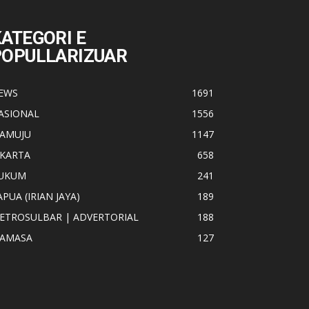
ATEGORI E
POPULLARIZUAR
EWS
1691
ASIONAL
1556
AMUJU
1147
AKARTA
658
UKUM
241
APUA (IRIAN JAYA)
189
ETROSULBAR | ADVERTORIAL
188
AMASA
127