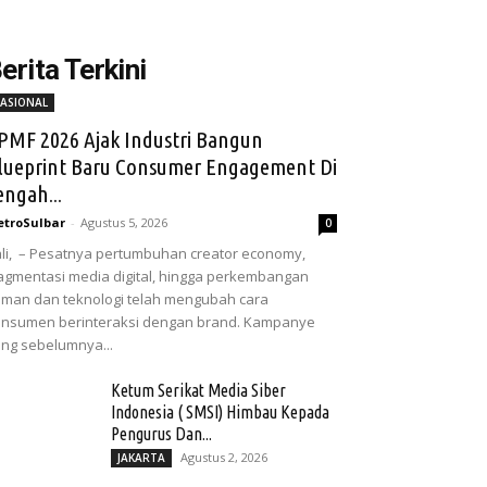
erita Terkini
ASIONAL
PMF 2026 Ajak Industri Bangun
lueprint Baru Consumer Engagement Di
engah...
troSulbar
-
Agustus 5, 2026
0
li, – Pesatnya pertumbuhan creator economy,
agmentasi media digital, hingga perkembangan
man dan teknologi telah mengubah cara
nsumen berinteraksi dengan brand. Kampanye
ng sebelumnya...
Ketum Serikat Media Siber
Indonesia ( SMSI) Himbau Kepada
Pengurus Dan...
Agustus 2, 2026
JAKARTA