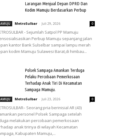
Larangan Menjual Depan DPRD Dan
Kodim Mamuju Berdasarkan Perbup
MetroSulbar
-
Juli 29, 2026
AMUJU
0
TROSULBAR - Sejumlah Satpol PP Mamuju
nsosialisasikan Perbup Mamuju sepanjang jalan
pan kantor Bank Sulselbar sampai lampu merah
pan kodim Mamuju Sulawesi Barat,di himbau...
Polsek Sampaga Amankan Terduga
Pelaku Percobaan Pemerkosaan
Terhadap Anak Tiri Di Kecamatan
Sampaga Mamuju.
MetroSulbar
-
Juli 23, 2026
AMUJU
0
TROSULBAR– Seorang pria berinisial AR (43)
amankan personel Polsek Sampaga setelah
iduga melakukan percobaan pemerkosaan
rhadap anak tirinya di wilayah Kecamatan
mpaga, Kabupaten Mamuju,...