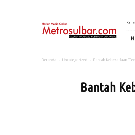
MetroSulbar
Kamis
N
Beranda
Uncategorized
Bantah Keberadaan 'Tena
Bantah Keb