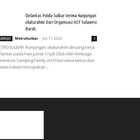
Dirlantas Polda Sulbar terima Kunjungan
silaturahmi Dari Organisasi ACF Sulawesi
Barat.
MetroSulbar
-
Juli 17, 2026
AMUJU
0
TROSULBAR -kunjungan silaturahmi diruang kerja
rlantas pada hari Jumat 17 juli 2026 oleh lembaga
venture Camping Family (ACF) bersama ketua dan
wan kawan merupakan...