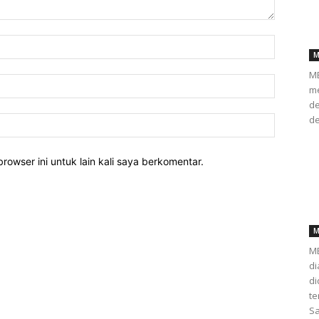
M
ME
me
de
de
rowser ini untuk lain kali saya berkomentar.
M
ME
di
d
te
Sa