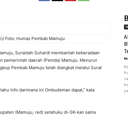
B
N
A
iri)/ Foto: Humas Pemkab Mamuju
B
T
muju, Suraidah Suhardi membantah keberadaan
Me
-kan pemerintah daerah (Pemda) Mamuju. Menurut
Ba
ingkup Pemkab Mamuju telah diangkat melalui Surat
fr
za
ko
k tahu info darimana ini Ombudsman dapat,” kata
ya
kabupaten (Mamuju, red) setahuku di-SK-kan sama