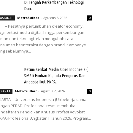
Di Tengah Perkembangan Teknologi
Dan...
MetroSulbar
-
Agustus 5, 2026
ASIONAL
0
li, – Pesatnya pertumbuhan creator economy,
agmentasi media digital, hingga perkembangan
man dan teknologi telah mengubah cara
nsumen berinteraksi dengan brand. Kampanye
ng sebelumnya...
Ketum Serikat Media Siber Indonesia (
SMSI) Himbau Kepada Pengurus Dan
Anggota Ikut PKPA...
MetroSulbar
-
Agustus 2, 2026
AKARTA
0
KARTA – Universitas Indonesia (UI) bekerja sama
ngan PERADI Profesional resmi membuka
ndaftaran Pendidikan Khusus Profesi Advokat
KPA) Profesional Angkatan I Tahun 2026. Program...