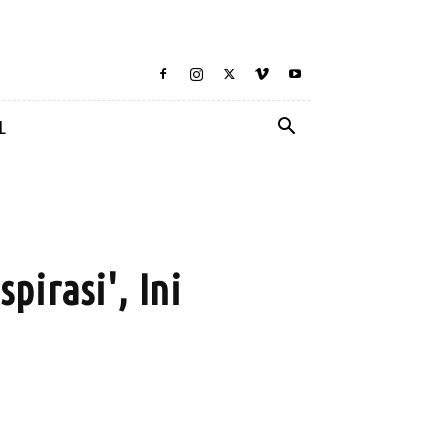
L
irasi', Ini