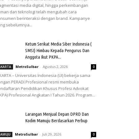
agmentasi media digital, hingga perkembangan
man dan teknologi telah mengubah cara
nsumen berinteraksi dengan brand. Kampanye
ng sebelumnya...
Ketum Serikat Media Siber Indonesia (
SMSI) Himbau Kepada Pengurus Dan
Anggota Ikut PKPA...
MetroSulbar
-
Agustus 2, 2026
AKARTA
0
KARTA – Universitas Indonesia (UI) bekerja sama
ngan PERADI Profesional resmi membuka
ndaftaran Pendidikan Khusus Profesi Advokat
KPA) Profesional Angkatan I Tahun 2026. Program...
Larangan Menjual Depan DPRD Dan
Kodim Mamuju Berdasarkan Perbup
MetroSulbar
-
Juli 29, 2026
AMUJU
0