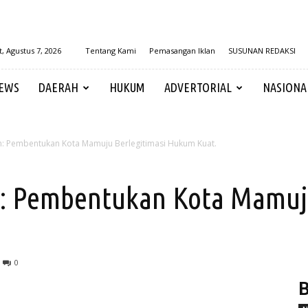
, Agustus 7, 2026
Tentang Kami
Pemasangan Iklan
SUSUNAN REDAKSI
EWS
DAERAH
HUKUM
ADVERTORIAL
NASIONA
 Pembentukan Kota Mamuju Berlegitimasi Hukum Kuat.
: Pembentukan Kota Mamuju
0
B