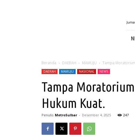
MetroSulbar
Jumat
N
Beranda
DAERAH
MAMUJU
Tampa Moratorium:
DAERAH
MAMUJU
NASIONAL
NEWS
Tampa Moratorium
Hukum Kuat.
Penulis
MetroSulbar
-
Desember 4, 2025
247