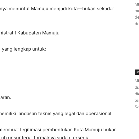
ME
tnya menuntut Mamuju menjadi kota—bukan sekadar
me
de
de
nistratif Kabupaten Mamuju
 yang lengkap untuk:
M
ME
di
d
aran.
te
Sa
memiliki landasan teknis yang legal dan operasional.
membuat legitimasi pembentukan Kota Mamuju bukan
uruh unsur legal formalnya sudah tersedia.