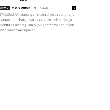
MetroSulbar
-
Juli 17, 2026
AMUJU
0
TROSULBAR -kunjungan silaturahmi diruang kerja
rlantas pada hari Jumat 17 juli 2026 oleh lembaga
venture Camping Family (ACF) bersama ketua dan
wan kawan merupakan...