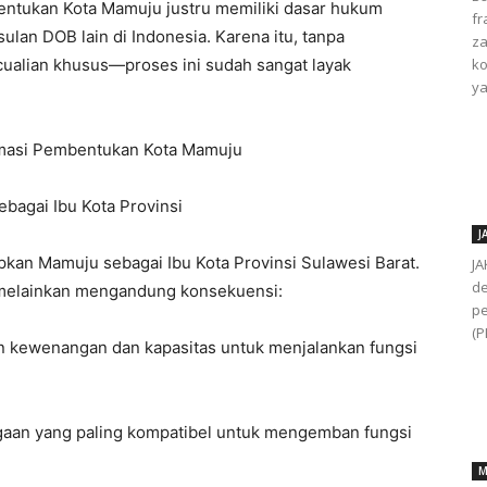
bentukan Kota Mamuju justru memiliki dasar hukum
fr
ulan DOB lain di Indonesia. Karena itu, tanpa
za
alian khusus—proses ini sudah sangat layak
ko
ya
imasi Pembentukan Kota Mamuju
bagai Ibu Kota Provinsi
J
pkan Mamuju sebagai Ibu Kota Provinsi Sulawesi Barat.
JA
de
, melainkan mengandung konsekuensi:
pe
(P
ian kewenangan dan kapasitas untuk menjalankan fungsi
gaan yang paling kompatibel untuk mengemban fungsi
M