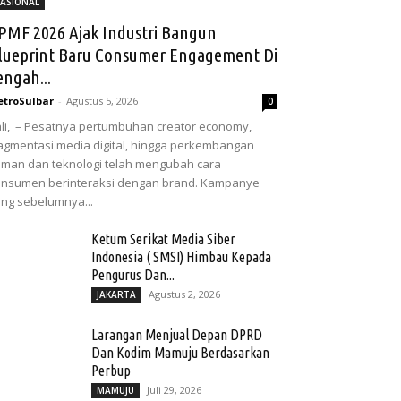
ASIONAL
PMF 2026 Ajak Industri Bangun
lueprint Baru Consumer Engagement Di
engah...
troSulbar
-
Agustus 5, 2026
0
li, – Pesatnya pertumbuhan creator economy,
agmentasi media digital, hingga perkembangan
man dan teknologi telah mengubah cara
nsumen berinteraksi dengan brand. Kampanye
ng sebelumnya...
Ketum Serikat Media Siber
Indonesia ( SMSI) Himbau Kepada
Pengurus Dan...
Agustus 2, 2026
JAKARTA
Larangan Menjual Depan DPRD
Dan Kodim Mamuju Berdasarkan
Perbup
Juli 29, 2026
MAMUJU