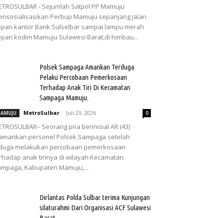
TROSULBAR - Sejumlah Satpol PP Mamuju
nsosialisasikan Perbup Mamuju sepanjang jalan
pan kantor Bank Sulselbar sampai lampu merah
pan kodim Mamuju Sulawesi Barat,di himbau...
Polsek Sampaga Amankan Terduga
Pelaku Percobaan Pemerkosaan
Terhadap Anak Tiri Di Kecamatan
Sampaga Mamuju.
MetroSulbar
-
Juli 23, 2026
AMUJU
0
TROSULBAR– Seorang pria berinisial AR (43)
amankan personel Polsek Sampaga setelah
iduga melakukan percobaan pemerkosaan
rhadap anak tirinya di wilayah Kecamatan
mpaga, Kabupaten Mamuju,...
Dirlantas Polda Sulbar terima Kunjungan
silaturahmi Dari Organisasi ACF Sulawesi
Barat.