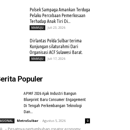
Polsek Sampaga Amankan Terduga
Pelaku Percobaan Pemerkosaan
Terhadap Anak Tiri Di...
Juli 23, 2026
MAMUJU
Dirlantas Polda Sulbar terima
Kunjungan silaturahmi Dari
Organisasi ACF Sulawesi Barat.
Juli 17, 2026
MAMUJU
erita Populer
APMF 2026 Ajak Industri Bangun
Blueprint Baru Consumer Engagement
Di Tengah Perkembangan Teknologi
Dan...
MetroSulbar
-
Agustus 5, 2026
ASIONAL
0
li, – Pesatnya pertumbuhan creator economy,