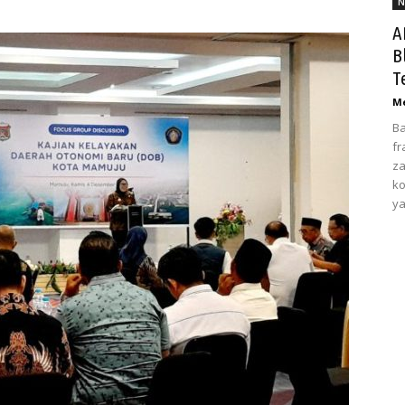
N
A
B
T
Me
Ba
fr
za
ko
ya