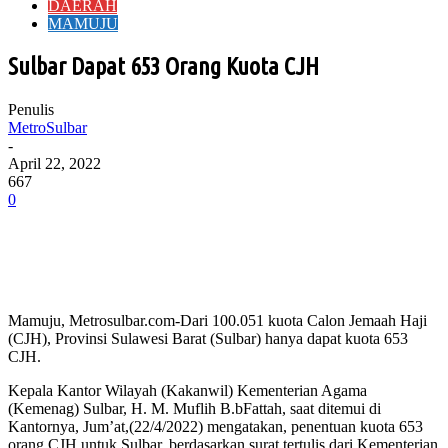
DAERAH
MAMUJU
Sulbar Dapat 653 Orang Kuota CJH
Penulis
MetroSulbar
-
April 22, 2022
667
0
Mamuju, Metrosulbar.com-Dari 100.051 kuota Calon Jemaah Haji
(CJH), Provinsi Sulawesi Barat (Sulbar) hanya dapat kuota 653
CJH.
Kepala Kantor Wilayah (Kakanwil) Kementerian Agama
(Kemenag) Sulbar, H. M. Muflih B.bFattah, saat ditemui di
Kantornya, Jum’at,(22/4/2022) mengatakan, penentuan kuota 653
orang CJH untuk Sulbar, berdasarkan surat tertulis dari Kementerian