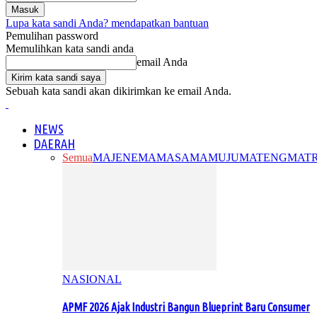
Lupa kata sandi Anda? mendapatkan bantuan
Pemulihan password
Memulihkan kata sandi anda
email Anda
Sebuah kata sandi akan dikirimkan ke email Anda.
NEWS
DAERAH
Semua
MAJENE
MAMASA
MAMUJU
MATENG
MAT
NASIONAL
APMF 2026 Ajak Industri Bangun Blueprint Baru Consumer