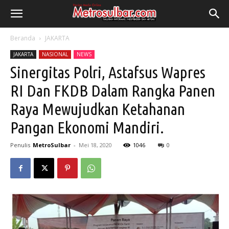
Beranda
JAKARTA
JAKARTA
NASIONAL
NEWS
Sinergitas Polri, Astafsus Wapres
RI Dan FKDB Dalam Rangka Panen
Raya Mewujudkan Ketahanan
Pangan Ekonomi Mandiri.
Penulis
MetroSulbar
-
Mei 18, 2020
1046
0