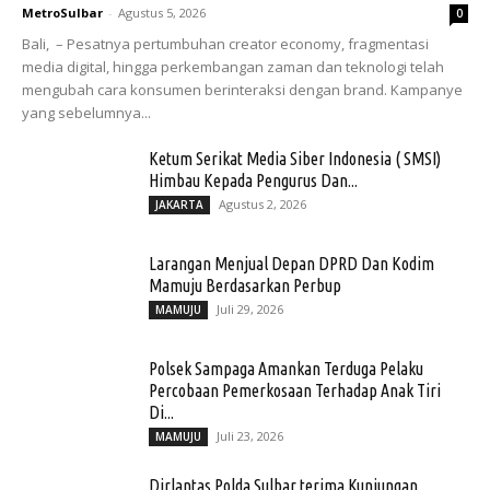
MetroSulbar
-
Agustus 5, 2026
0
Bali, – Pesatnya pertumbuhan creator economy, fragmentasi
media digital, hingga perkembangan zaman dan teknologi telah
mengubah cara konsumen berinteraksi dengan brand. Kampanye
yang sebelumnya...
Ketum Serikat Media Siber Indonesia ( SMSI)
Himbau Kepada Pengurus Dan...
Agustus 2, 2026
JAKARTA
Larangan Menjual Depan DPRD Dan Kodim
Mamuju Berdasarkan Perbup
Juli 29, 2026
MAMUJU
Polsek Sampaga Amankan Terduga Pelaku
Percobaan Pemerkosaan Terhadap Anak Tiri
Di...
Juli 23, 2026
MAMUJU
Dirlantas Polda Sulbar terima Kunjungan