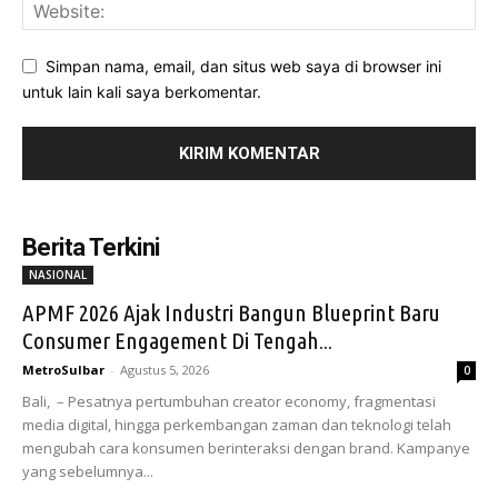
Simpan nama, email, dan situs web saya di browser ini
untuk lain kali saya berkomentar.
Berita Terkini
NASIONAL
APMF 2026 Ajak Industri Bangun Blueprint Baru
Consumer Engagement Di Tengah...
MetroSulbar
-
Agustus 5, 2026
0
Bali, – Pesatnya pertumbuhan creator economy, fragmentasi
media digital, hingga perkembangan zaman dan teknologi telah
mengubah cara konsumen berinteraksi dengan brand. Kampanye
yang sebelumnya...