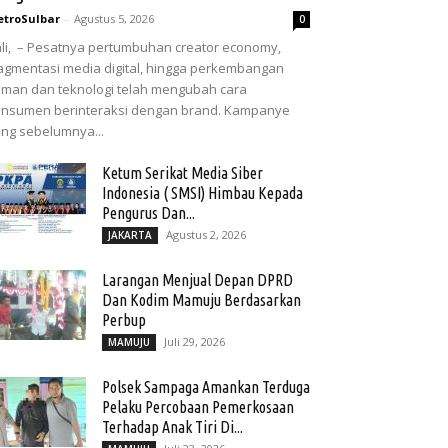
troSulbar
-
Agustus 5, 2026
0
li, – Pesatnya pertumbuhan creator economy,
agmentasi media digital, hingga perkembangan
man dan teknologi telah mengubah cara
nsumen berinteraksi dengan brand. Kampanye
ng sebelumnya...
Ketum Serikat Media Siber
Indonesia ( SMSI) Himbau Kepada
Pengurus Dan...
Agustus 2, 2026
JAKARTA
Larangan Menjual Depan DPRD
Dan Kodim Mamuju Berdasarkan
Perbup
Juli 29, 2026
MAMUJU
Polsek Sampaga Amankan Terduga
Pelaku Percobaan Pemerkosaan
Terhadap Anak Tiri Di...