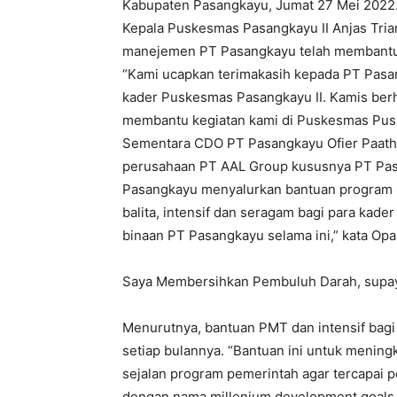
Kabupaten Pasangkayu, Jumat 27 Mei 2022
Kepala Puskesmas Pasangkayu II Anjas Tri
manejemen PT Pasangkayu telah membantu 
“Kami ucapkan terimakasih kepada PT Pasa
kader Puskesmas Pasangkayu II. Kamis berha
membantu kegiatan kami di Puskesmas Puske
Sementara CDO PT Pasangkayu Ofier Paath 
perusahaan PT AAL Group kususnya PT Pa
Pasangkayu menyalurkan bantuan program C
balita, intensif dan seragam bagi para kad
binaan PT Pasangkayu selama ini,” kata Opa,
Saya Membersihkan Pembuluh Darah, supaya
Menurutnya, bantuan PMT dan intensif bag
setiap bulannya. “Bantuan ini untuk menin
sejalan program pemerintah agar tercapai
dengan nama millenium development goals (M