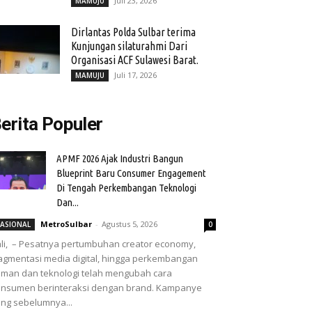
Juli 23, 2026
MAMUJU
Dirlantas Polda Sulbar terima
Kunjungan silaturahmi Dari
Organisasi ACF Sulawesi Barat.
Juli 17, 2026
MAMUJU
erita Populer
APMF 2026 Ajak Industri Bangun
Blueprint Baru Consumer Engagement
Di Tengah Perkembangan Teknologi
Dan...
MetroSulbar
-
Agustus 5, 2026
ASIONAL
0
li, – Pesatnya pertumbuhan creator economy,
agmentasi media digital, hingga perkembangan
man dan teknologi telah mengubah cara
nsumen berinteraksi dengan brand. Kampanye
ng sebelumnya...