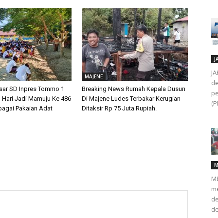
J
JA
MAJENE
de
sar SD Inpres Tommo 1
Breaking News Rumah Kepala Dusun
pe
Hari Jadi Mamuju Ke 486
Di Majene Ludes Terbakar Kerugian
(P
agai Pakaian Adat
Ditaksir Rp 75 Juta Rupiah.
M
ME
me
de
de