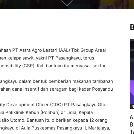
B
n PT Astra Agro Lestari (AAL) Tbk Group Areal
an kelapa sawit, yakni PT Pasangkayu, terus
nsibility (CSR). Kali bantuan itu menyasar sektor
sangkayu dalam bentuk pemberian makanan tambahan
erahan dana insentif dan seragam bagi kader Posyandu
ty Development Oficer (CDO) PT Pasangkayu Ofier
N
 Poliklinik Kebun (Polibun) dr Lidia, Kepala
A
silo Utomo. Bantuan itu diberikan kepada 12 orang
B
gkayu di Aula Puskesmas Pasangkayu II, Martajaya,
T