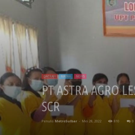
DAERAH
MATRA
NEWS
PT ASTRA AGRO LE
SCR
Penulis
MetroSulbar
-
Mei 28, 2022
810
0