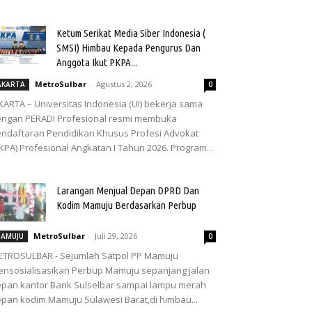
Ketum Serikat Media Siber Indonesia (
SMSI) Himbau Kepada Pengurus Dan
Anggota Ikut PKPA...
MetroSulbar
-
Agustus 2, 2026
AKARTA
0
KARTA – Universitas Indonesia (UI) bekerja sama
ngan PERADI Profesional resmi membuka
ndaftaran Pendidikan Khusus Profesi Advokat
KPA) Profesional Angkatan I Tahun 2026. Program...
Larangan Menjual Depan DPRD Dan
Kodim Mamuju Berdasarkan Perbup
MetroSulbar
-
Juli 29, 2026
AMUJU
0
TROSULBAR - Sejumlah Satpol PP Mamuju
nsosialisasikan Perbup Mamuju sepanjang jalan
pan kantor Bank Sulselbar sampai lampu merah
pan kodim Mamuju Sulawesi Barat,di himbau...