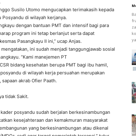
.
Me
anggo Susilo Utomo mengucapkan terimakasih kepada
Ba
Posyandu di wilayah kerjanya.
fr
ngkayu dengan bantuan PMT dan intensif bagi para
za
rap program ini tetap berlanjut serta dapat
ko
ya
smas Pasangkayu II ini,” ucap Anjas.
mengatakan, ini sudah menjadi tanggungjawab sosial
sangkayu. “Kami manejemen PT
SR bidang kesehatan berupa PMT bagi ibu hamil,
er posyandu di wilayah kerja persuahan merupakan
 sapaan akrab Ofier Paath.
 tidak Sakit.
i kader posyandu sudah berjalan berkesinambungan
gkatkan kesejahteraan dan kemakmuran masyarakat
 pembangunan yang berkesinambungan atau dikenal
DGs, red) agar target pemerintah tercapai,” tutur