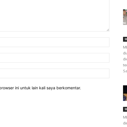
M
ME
di
d
te
Sa
rowser ini untuk lain kali saya berkomentar.
M
ME
di