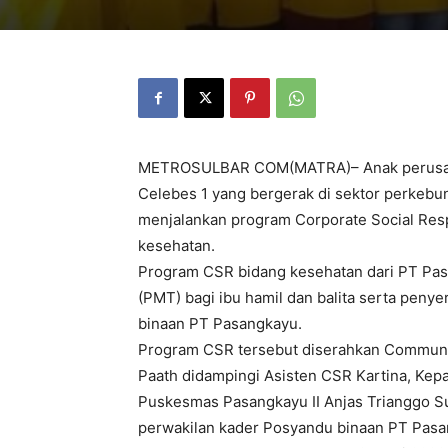
METROSULBAR COM(MATRA)– Anak perusahaa
Celebes 1 yang bergerak di sektor perkebun
menjalankan program Corporate Social Respo
kesehatan.
Program CSR bidang kesehatan dari PT Pa
(PMT) bagi ibu hamil dan balita serta peny
binaan PT Pasangkayu.
Program CSR tersebut diserahkan Communi
Paath didampingi Asisten CSR Kartina, Kepala
Puskesmas Pasangkayu II Anjas Trianggo Su
perwakilan kader Posyandu binaan PT Pasan