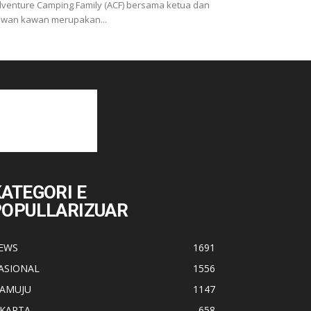
venture Camping Family (ACF) bersama ketua dan
wan kawan merupakan...
ATEGORI E
POPULLARIZUAR
EWS
1691
ASIONAL
1556
AMUJU
1147
AKARTA
658