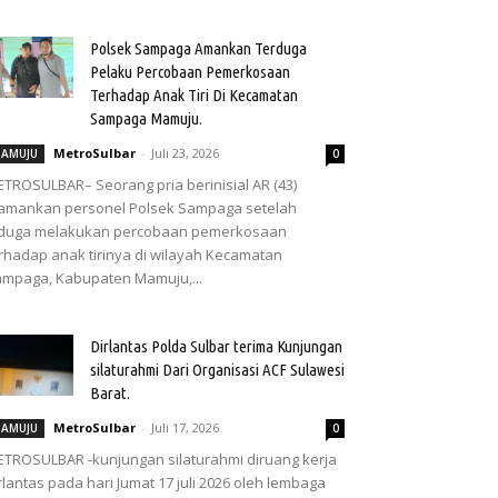
Polsek Sampaga Amankan Terduga
Pelaku Percobaan Pemerkosaan
Terhadap Anak Tiri Di Kecamatan
Sampaga Mamuju.
MetroSulbar
-
Juli 23, 2026
AMUJU
0
TROSULBAR– Seorang pria berinisial AR (43)
amankan personel Polsek Sampaga setelah
iduga melakukan percobaan pemerkosaan
rhadap anak tirinya di wilayah Kecamatan
mpaga, Kabupaten Mamuju,...
Dirlantas Polda Sulbar terima Kunjungan
silaturahmi Dari Organisasi ACF Sulawesi
Barat.
MetroSulbar
-
Juli 17, 2026
AMUJU
0
TROSULBAR -kunjungan silaturahmi diruang kerja
rlantas pada hari Jumat 17 juli 2026 oleh lembaga