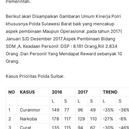
Pemerintah.
Berikut akan Disampaikan Gambaran Umum Kinerja Polri
khususnya Polda Sulawesi Barat baik yang mencakup
aspek pembinaan Maupun Operasional ,pada tahun 2017(
Januari S/D Desember 2017.Aspek Pembinaan Bidang
SDM ,A. Keadaan Personil :DSP : 8.181 Orang,Riil 2.834
Orang .Dan Personil Yang Mendapat Reward sebanyak 10
Orang.
Kasus Prioritas Polda Sulbar.
NO
KASUS
2016
2017
TREND
L
S
L
S
L
S
1
Curanmor
149
77
96
49
-35%
-36
2
Narkoba
178
117
129
110
-27%
-6%
3
Curat
135
115
94
62
-30%
-46