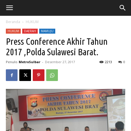
Beranda
HUKUM
HUKUM
DAERAH
MAMUJU
Press Conference Akhir Tahun
2017 ,Polda Sulawesi Barat.
Penulis
MetroSulbar
-
Desember 27, 2017
2213
0