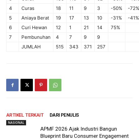
4
Curas
18
11
9
3
-50%
-72
5
Aniaya Berat
19
17
13
10
-31%
-41%
6
Curi Hewan
12
1
21
14
75%
7
Pembunuhan
4
7
9
9
JUMLAH
515
343
371
257
ARTIKEL TERKAIT
DARI PENULIS
NASIONAL
APMF 2026 Ajak Industri Bangun
Blueprint Baru Consumer Engagement