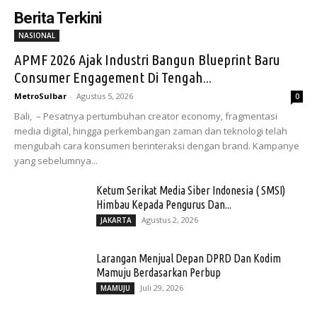
Berita Terkini
NASIONAL
APMF 2026 Ajak Industri Bangun Blueprint Baru
Consumer Engagement Di Tengah...
MetroSulbar
-
Agustus 5, 2026
0
Bali, – Pesatnya pertumbuhan creator economy, fragmentasi
media digital, hingga perkembangan zaman dan teknologi telah
mengubah cara konsumen berinteraksi dengan brand. Kampanye
yang sebelumnya...
Ketum Serikat Media Siber Indonesia ( SMSI)
Himbau Kepada Pengurus Dan...
Agustus 2, 2026
JAKARTA
Larangan Menjual Depan DPRD Dan Kodim
Mamuju Berdasarkan Perbup
Juli 29, 2026
MAMUJU