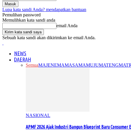
Lupa kata sandi Anda? mendapatkan bantuan
Pemulihan password
Memulihkan kata sandi anda
email Anda
Sebuah kata sandi akan dikirimkan ke email Anda.
NEWS
DAERAH
Semua
MAJENE
MAMASA
MAMUJU
MATENG
MAT
NASIONAL
APMF 2026 Ajak Industri Bangun Blueprint Baru Consumer