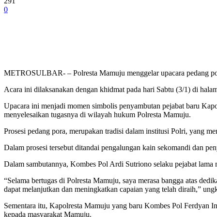
291
0
METROSULBAR- – Polresta Mamuju menggelar upacara pedang pora se
Acara ini dilaksanakan dengan khidmat pada hari Sabtu (3/1) di hala
Upacara ini menjadi momen simbolis penyambutan pejabat baru Kapo
menyelesaikan tugasnya di wilayah hukum Polresta Mamuju.
Prosesi pedang pora, merupakan tradisi dalam institusi Polri, yan
Dalam prosesi tersebut ditandai pengalungan kain sekomandi dan pen
Dalam sambutannya, Kombes Pol Ardi Sutriono selaku pejabat lama 
“Selama bertugas di Polresta Mamuju, saya merasa bangga atas dedik
dapat melanjutkan dan meningkatkan capaian yang telah diraih,” ung
Sementara itu, Kapolresta Mamuju yang baru Kombes Pol Ferdyan I
kepada masyarakat Mamuju.