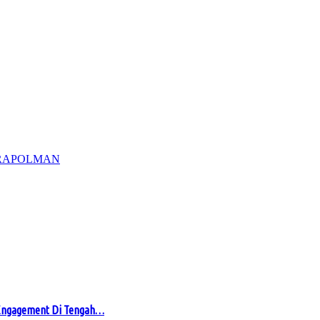
RA
POLMAN
 Engagement Di Tengah…