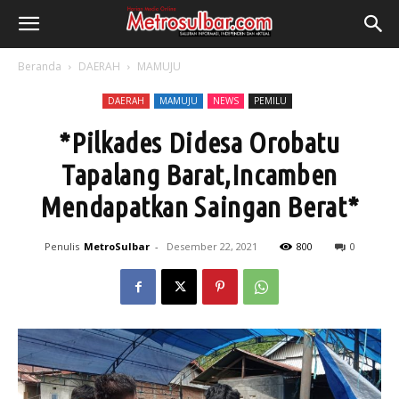
Beranda
DAERAH
MAMUJU
DAERAH
MAMUJU
NEWS
PEMILU
*Pilkades Didesa Orobatu
Tapalang Barat,Incamben
Mendapatkan Saingan Berat*
Penulis
MetroSulbar
-
Desember 22, 2021
800
0