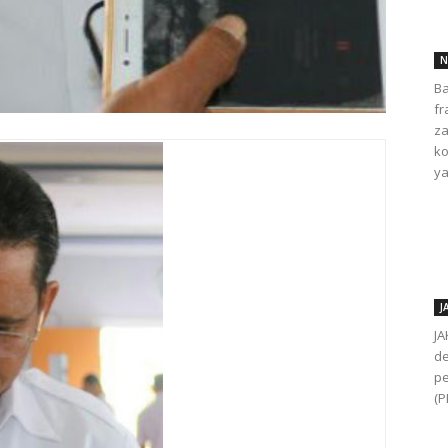
N
Ba
fr
za
ko
ya
J
JA
de
pe
(P