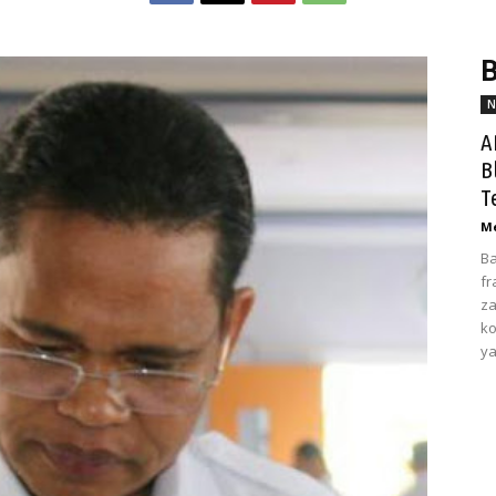
B
N
A
B
T
Me
Ba
fr
za
ko
ya