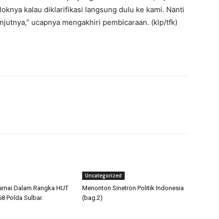
knya kalau diklarifikasi langsung dulu ke kami. Nanti
njutnya,” ucapnya mengakhiri pembicaraan. (klp/tfk)
Uncategorized
arnai Dalam Rangka HUT
Menonton Sinetron Politik Indonesia
68 Polda Sulbar.
(bag.2)