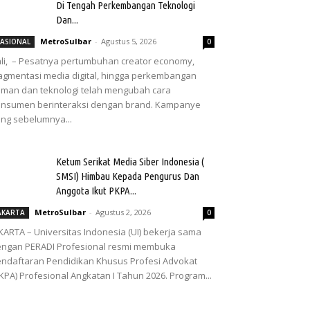
Di Tengah Perkembangan Teknologi
Dan...
MetroSulbar
-
Agustus 5, 2026
ASIONAL
0
li, – Pesatnya pertumbuhan creator economy,
agmentasi media digital, hingga perkembangan
man dan teknologi telah mengubah cara
nsumen berinteraksi dengan brand. Kampanye
ng sebelumnya...
Ketum Serikat Media Siber Indonesia (
SMSI) Himbau Kepada Pengurus Dan
Anggota Ikut PKPA...
MetroSulbar
-
Agustus 2, 2026
AKARTA
0
KARTA – Universitas Indonesia (UI) bekerja sama
ngan PERADI Profesional resmi membuka
ndaftaran Pendidikan Khusus Profesi Advokat
KPA) Profesional Angkatan I Tahun 2026. Program...