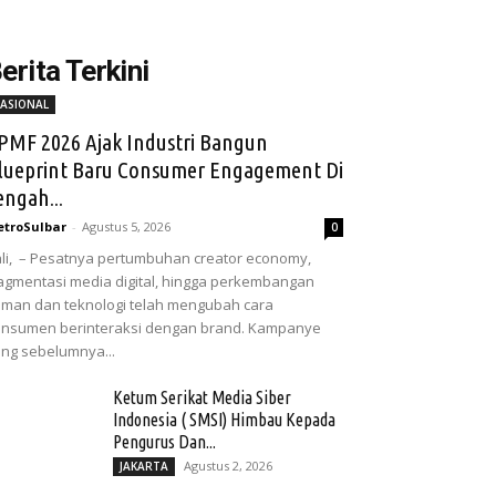
erita Terkini
ASIONAL
PMF 2026 Ajak Industri Bangun
lueprint Baru Consumer Engagement Di
engah...
troSulbar
-
Agustus 5, 2026
0
li, – Pesatnya pertumbuhan creator economy,
agmentasi media digital, hingga perkembangan
man dan teknologi telah mengubah cara
nsumen berinteraksi dengan brand. Kampanye
ng sebelumnya...
Ketum Serikat Media Siber
Indonesia ( SMSI) Himbau Kepada
Pengurus Dan...
Agustus 2, 2026
JAKARTA