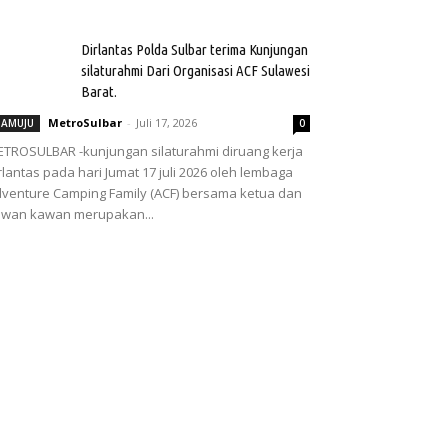
Dirlantas Polda Sulbar terima Kunjungan
silaturahmi Dari Organisasi ACF Sulawesi
Barat.
MetroSulbar
-
Juli 17, 2026
AMUJU
0
TROSULBAR -kunjungan silaturahmi diruang kerja
rlantas pada hari Jumat 17 juli 2026 oleh lembaga
venture Camping Family (ACF) bersama ketua dan
wan kawan merupakan...