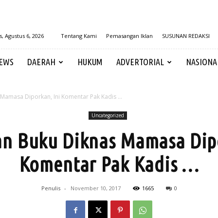
, Agustus 6, 2026
Tentang Kami
Pemasangan Iklan
SUSUNAN REDAKSI
EWS
DAERAH
HUKUM
ADVERTORIAL
NASIONA
Mamasa Diporkan, Ini Komentar Pak Kadis …
Uncategorized
n Buku Diknas Mamasa Dipo
Komentar Pak Kadis …
Penulis
-
November 10, 2017
1665
0