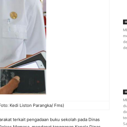
M
ME
me
de
de
M
ME
to: Kedi Liston Parangka/ Fms)
di
d
te
akat terkait pengadaan buku sekolah pada Dinas
Sa
 Polres Mamasa, mendapat tanggapan Kepala Dinas