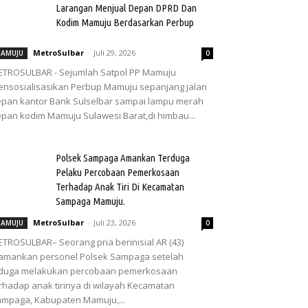
Larangan Menjual Depan DPRD Dan
Kodim Mamuju Berdasarkan Perbup
MetroSulbar
-
Juli 29, 2026
AMUJU
0
TROSULBAR - Sejumlah Satpol PP Mamuju
nsosialisasikan Perbup Mamuju sepanjang jalan
pan kantor Bank Sulselbar sampai lampu merah
pan kodim Mamuju Sulawesi Barat,di himbau...
Polsek Sampaga Amankan Terduga
Pelaku Percobaan Pemerkosaan
Terhadap Anak Tiri Di Kecamatan
Sampaga Mamuju.
MetroSulbar
-
Juli 23, 2026
AMUJU
0
TROSULBAR– Seorang pria berinisial AR (43)
amankan personel Polsek Sampaga setelah
iduga melakukan percobaan pemerkosaan
rhadap anak tirinya di wilayah Kecamatan
mpaga, Kabupaten Mamuju,...