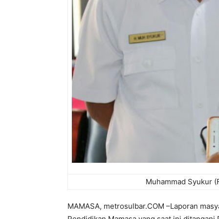
Muhammad Syukur (Fo
MAMASA, metrosulbar.COM –Laporan masyar
Pendidikan Mamasa yang saat ini ditangani