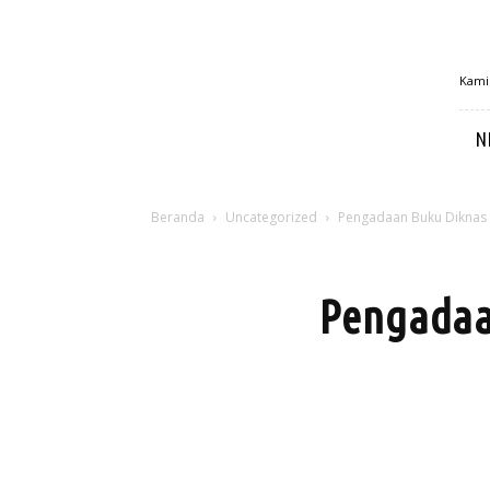
MetroSulbar
Kamis
N
Beranda
Uncategorized
Pengadaan Buku Diknas 
Pengadaa