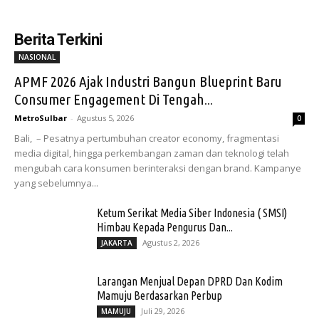
Berita Terkini
NASIONAL
APMF 2026 Ajak Industri Bangun Blueprint Baru
Consumer Engagement Di Tengah...
MetroSulbar
-
Agustus 5, 2026
0
Bali, – Pesatnya pertumbuhan creator economy, fragmentasi
media digital, hingga perkembangan zaman dan teknologi telah
mengubah cara konsumen berinteraksi dengan brand. Kampanye
yang sebelumnya...
Ketum Serikat Media Siber Indonesia ( SMSI)
Himbau Kepada Pengurus Dan...
Agustus 2, 2026
JAKARTA
Larangan Menjual Depan DPRD Dan Kodim
Mamuju Berdasarkan Perbup
Juli 29, 2026
MAMUJU