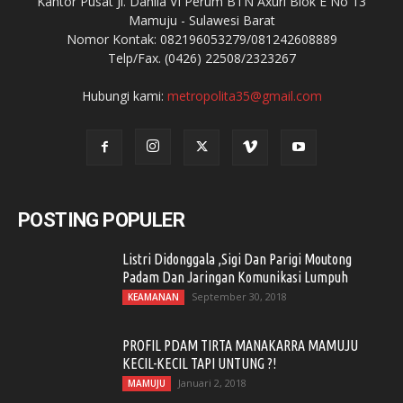
Kantor Pusat Jl. Dahlia VI Perum BTN Axuri Blok E No 13
Mamuju - Sulawesi Barat
Nomor Kontak: 082196053279/081242608889
Telp/Fax. (0426) 22508/2323267
Hubungi kami:
metropolita35@gmail.com
POSTING POPULER
Listri Didonggala ,Sigi Dan Parigi Moutong
Padam Dan Jaringan Komunikasi Lumpuh
September 30, 2018
KEAMANAN
PROFIL PDAM TIRTA MANAKARRA MAMUJU
KECIL-KECIL TAPI UNTUNG ?!
Januari 2, 2018
MAMUJU