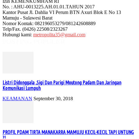
Izin KEMENKUMHAM RI
No. : AHU-0013225.AH.01.01.TAHUN 2017
Kantor Pusat Jl. Dahlia VI Perum BTN Axuri Blok E No 13
Mamuju - Sulawesi Barat
Nomor Kontak: 082196053279/081242608889
Telp/Fax. (0426) 22508/2323267
Hubungi kami:
metropolita35@gmail.com
POSTING POPULER
Listri Didonggala ,Sigi Dan Parigi Moutong Padam Dan Jaringan
Komunikasi Lumpuh
KEAMANAN
September 30, 2018
PROFIL PDAM TIRTA MANAKARRA MAMUJU KECIL-KECIL TAPI UNTUNG
?!