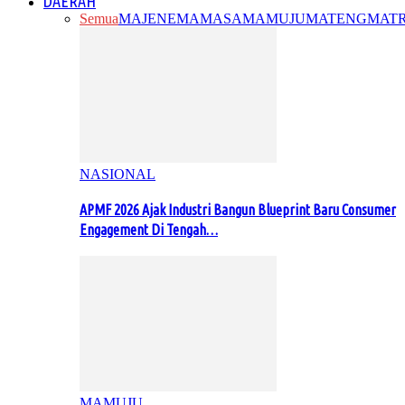
DAERAH
Semua
MAJENE
MAMASA
MAMUJU
MATENG
MAT
NASIONAL
APMF 2026 Ajak Industri Bangun Blueprint Baru Consumer
Engagement Di Tengah…
MAMUJU