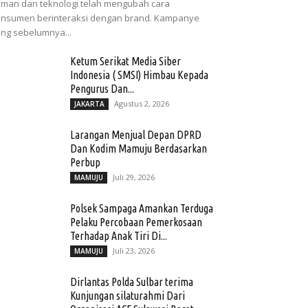
man dan teknologi telah mengubah cara
nsumen berinteraksi dengan brand. Kampanye
ng sebelumnya...
Ketum Serikat Media Siber
Indonesia ( SMSI) Himbau Kepada
Pengurus Dan...
Agustus 2, 2026
JAKARTA
Larangan Menjual Depan DPRD
Dan Kodim Mamuju Berdasarkan
Perbup
Juli 29, 2026
MAMUJU
Polsek Sampaga Amankan Terduga
Pelaku Percobaan Pemerkosaan
Terhadap Anak Tiri Di...
Juli 23, 2026
MAMUJU
Dirlantas Polda Sulbar terima
Kunjungan silaturahmi Dari