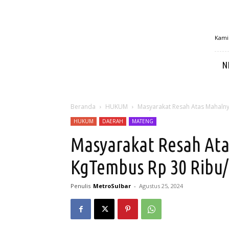
MetroSulbar
Kamis
N
Beranda
HUKUM
Masyarakat Resah Atas Mahaln
HUKUM
DAERAH
MATENG
Masyarakat Resah Ata
KgTembus Rp 30 Ribu
Penulis
MetroSulbar
-
Agustus 25, 2024