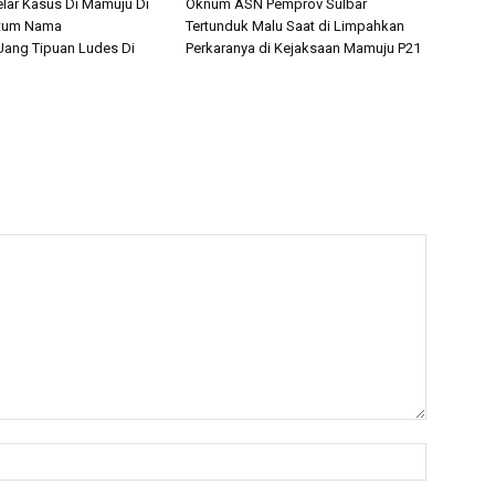
elar Kasus Di Mamuju Di
Oknum ASN Pemprov Sulbar
tum Nama
Tertunduk Malu Saat di Limpahkan
Uang Tipuan Ludes Di
Perkaranya di Kejaksaan Mamuju P21