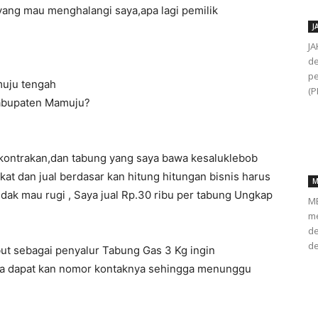
a yang mau menghalangi saya,apa lagi pemilik
J
JA
de
pe
muju tengah
(P
kabupaten Mamuju?
 kontrakan,dan tabung yang saya bawa kesaluklebob
t dan jual berdasar kan hitung hitungan bisnis harus
M
idak mau rugi , Saya jual Rp.30 ribu per tabung Ungkap
ME
me
de
de
ut sebagai penyalur Tabung Gas 3 Kg ingin
sa dapat kan nomor kontaknya sehingga menunggu