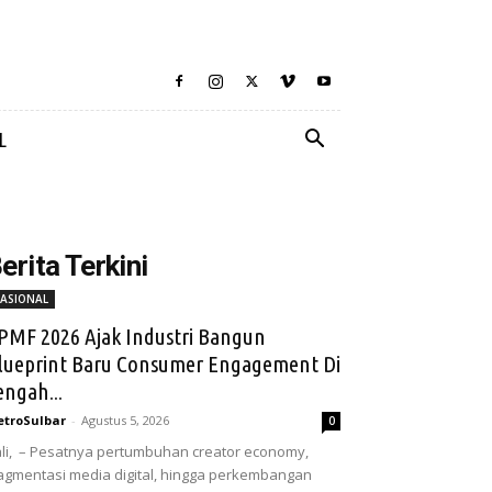
L
erita Terkini
ASIONAL
PMF 2026 Ajak Industri Bangun
lueprint Baru Consumer Engagement Di
engah...
troSulbar
-
Agustus 5, 2026
0
li, – Pesatnya pertumbuhan creator economy,
agmentasi media digital, hingga perkembangan