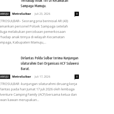
Terhadap Anak Tiri Di Kecamatan
Sampaga Mamuju.
MetroSulbar
-
Juli 23, 2026
AMUJU
0
TROSULBAR– Seorang pria berinisial AR (43)
amankan personel Polsek Sampaga setelah
iduga melakukan percobaan pemerkosaan
rhadap anak tirinya di wilayah Kecamatan
mpaga, Kabupaten Mamuju,...
Dirlantas Polda Sulbar terima Kunjungan
silaturahmi Dari Organisasi ACF Sulawesi
Barat.
MetroSulbar
-
Juli 17, 2026
AMUJU
0
TROSULBAR -kunjungan silaturahmi diruang kerja
rlantas pada hari Jumat 17 juli 2026 oleh lembaga
venture Camping Family (ACF) bersama ketua dan
wan kawan merupakan...