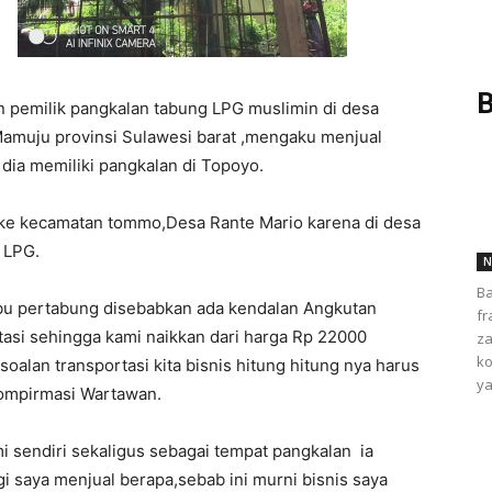
B
 pemilik pangkalan tabung LPG muslimin di desa
muju provinsi Sulawesi barat ,mengaku menjual
dia memiliki pangkalan di Topoyo.
n ke kecamatan tommo,Desa Rante Mario karena di desa
 LPG.
N
Ba
bu pertabung disebabkan ada kendalan Angkutan
fr
tasi sehingga kami naikkan dari harga Rp 22000
za
ko
oalan transportasi kita bisnis hitung hitung nya harus
ya
kompirmasi Wartawan.
i sendiri sekaligus sebagai tempat pangkalan ia
 saya menjual berapa,sebab ini murni bisnis saya