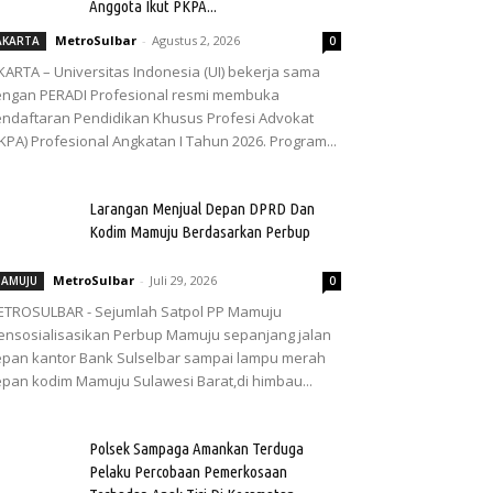
Anggota Ikut PKPA...
MetroSulbar
-
Agustus 2, 2026
AKARTA
0
KARTA – Universitas Indonesia (UI) bekerja sama
ngan PERADI Profesional resmi membuka
ndaftaran Pendidikan Khusus Profesi Advokat
KPA) Profesional Angkatan I Tahun 2026. Program...
Larangan Menjual Depan DPRD Dan
Kodim Mamuju Berdasarkan Perbup
MetroSulbar
-
Juli 29, 2026
AMUJU
0
TROSULBAR - Sejumlah Satpol PP Mamuju
nsosialisasikan Perbup Mamuju sepanjang jalan
pan kantor Bank Sulselbar sampai lampu merah
pan kodim Mamuju Sulawesi Barat,di himbau...
Polsek Sampaga Amankan Terduga
Pelaku Percobaan Pemerkosaan