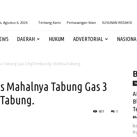
, Agustus 6, 2026
Tentang Kami
Pemasangan Iklan
SUSUNAN REDAKSI
EWS
DAERAH
HUKUM
ADVERTORIAL
NASIONA
ya Tabung Gas 3 KgTembus Rp 30 Ribu/Tabung.
B
s Mahalnya Tabung Gas 3
N
A
/Tabung.
B
T
601
0
Me
Ba
fr