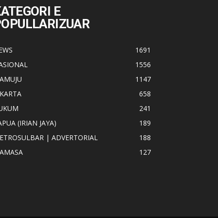
ATEGORI E
POPULLARIZUAR
EWS
1691
ASIONAL
1556
AMUJU
1147
AKARTA
658
UKUM
241
APUA (IRIAN JAYA)
189
ETROSULBAR | ADVERTORIAL
188
AMASA
127