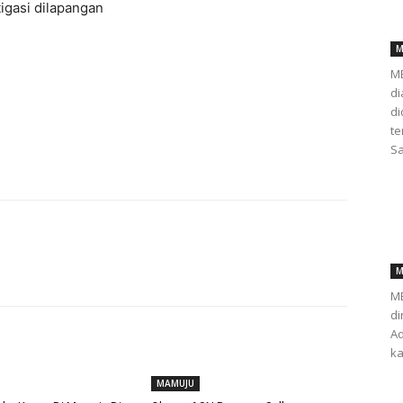
igasi dilapangan
M
ME
di
d
te
Sa
M
ME
di
Ad
ka
MAMUJU