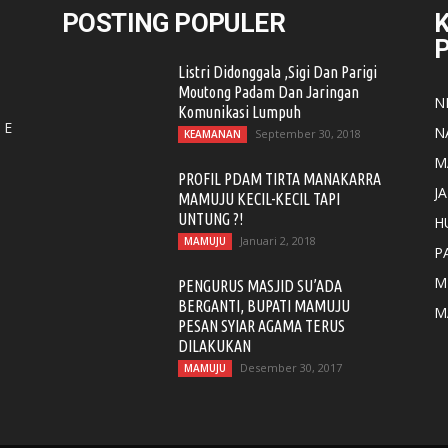
POSTING POPULER
K
Listri Didonggala ,Sigi Dan Parigi
Moutong Padam Dan Jaringan
N
Komunikasi Lumpuh
 E
N
September 30, 2018
KEAMANAN
M
PROFIL PDAM TIRTA MANAKARRA
J
MAMUJU KECIL-KECIL TAPI
UNTUNG ?!
H
Januari 2, 2018
MAMUJU
P
M
PENGURUS MASJID SU’ADA
BERGANTI, BUPATI MAMUJU
M
PESAN SYIAR AGAMA TERUS
DILAKUKAN
Desember 30, 2017
MAMUJU