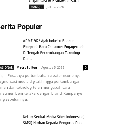
Organisasi ACF Sulawesi Barat.
Juli 17, 2026
MAMUJU
erita Populer
APMF 2026 Ajak Industri Bangun
Blueprint Baru Consumer Engagement
Di Tengah Perkembangan Teknologi
Dan...
MetroSulbar
-
Agustus 5, 2026
ASIONAL
0
li, – Pesatnya pertumbuhan creator economy,
agmentasi media digital, hingga perkembangan
man dan teknologi telah mengubah cara
nsumen berinteraksi dengan brand. Kampanye
ng sebelumnya...
Ketum Serikat Media Siber Indonesia (
SMSI) Himbau Kepada Pengurus Dan