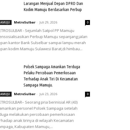
Larangan Menjual Depan DPRD Dan
Kodim Mamuju Berdasarkan Perbup
MetroSulbar
-
Juli 29, 2026
AMUJU
0
TROSULBAR - Sejumlah Satpol PP Mamuju
nsosialisasikan Perbup Mamuju sepanjang jalan
pan kantor Bank Sulselbar sampai lampu merah
pan kodim Mamuju Sulawesi Barat,di himbau...
Polsek Sampaga Amankan Terduga
Pelaku Percobaan Pemerkosaan
Terhadap Anak Tiri Di Kecamatan
Sampaga Mamuju.
MetroSulbar
-
Juli 23, 2026
AMUJU
0
TROSULBAR– Seorang pria berinisial AR (43)
amankan personel Polsek Sampaga setelah
iduga melakukan percobaan pemerkosaan
rhadap anak tirinya di wilayah Kecamatan
mpaga, Kabupaten Mamuju,...