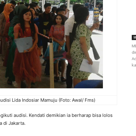
M
ME
di
Ad
ka
udisi Lida Indosiar Mamuju (Foto: Awal/ Fms)
gikuti audisi. Kendati demikian ia berharap bisa lolos
 di Jakarta.