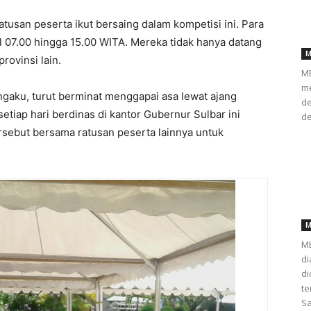
tusan peserta ikut bersaing dalam kompetisi ini. Para
ul 07.00 hingga 15.00 WITA. Mereka tidak hanya datang
M
rovinsi lain.
ME
me
ngaku, turut berminat menggapai asa lewat ajang
de
etiap hari berdinas di kantor Gubernur Sulbar ini
de
rsebut bersama ratusan peserta lainnya untuk
M
ME
di
d
te
Sa