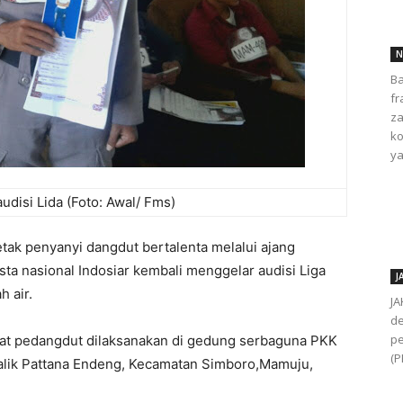
N
Ba
fr
za
ko
ya
udisi Lida (Foto: Awal/ Fms)
k penyanyi dangdut bertalenta melalui ajang
sta nasional Indosiar kembali menggelar audisi Liga
J
h air.
JA
de
pe
akat pedangdut dilaksanakan di gedung serbaguna PKK
(P
Malik Pattana Endeng, Kecamatan Simboro,Mamuju,