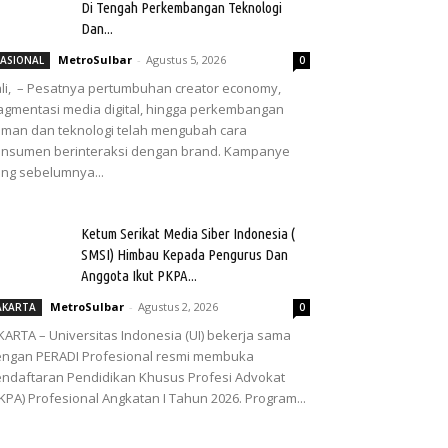
Di Tengah Perkembangan Teknologi
Dan...
MetroSulbar
-
Agustus 5, 2026
ASIONAL
0
li, – Pesatnya pertumbuhan creator economy,
agmentasi media digital, hingga perkembangan
man dan teknologi telah mengubah cara
nsumen berinteraksi dengan brand. Kampanye
ng sebelumnya...
Ketum Serikat Media Siber Indonesia (
SMSI) Himbau Kepada Pengurus Dan
Anggota Ikut PKPA...
MetroSulbar
-
Agustus 2, 2026
AKARTA
0
KARTA – Universitas Indonesia (UI) bekerja sama
ngan PERADI Profesional resmi membuka
ndaftaran Pendidikan Khusus Profesi Advokat
KPA) Profesional Angkatan I Tahun 2026. Program...