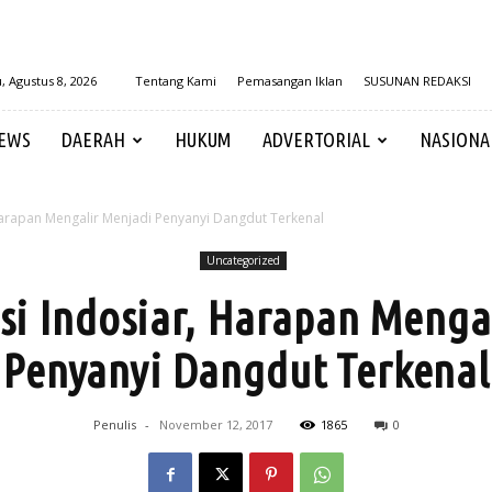
, Agustus 8, 2026
Tentang Kami
Pemasangan Iklan
SUSUNAN REDAKSI
EWS
DAERAH
HUKUM
ADVERTORIAL
NASIONA
Harapan Mengalir Menjadi Penyanyi Dangdut Terkenal
Uncategorized
si Indosiar, Harapan Menga
Penyanyi Dangdut Terkenal
Penulis
-
November 12, 2017
1865
0