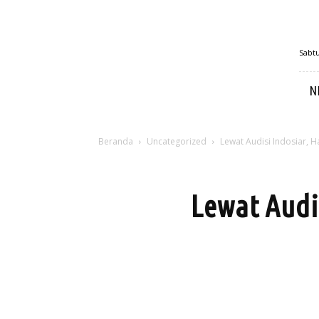
MetroSulbar
Sabtu
N
Beranda
Uncategorized
Lewat Audisi Indosiar, 
Lewat Audi