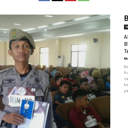
B
N
A
B
T
Me
Ba
fr
za
ko
ya