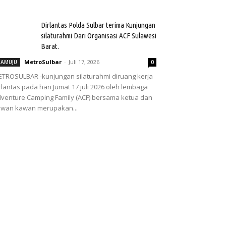
Dirlantas Polda Sulbar terima Kunjungan
silaturahmi Dari Organisasi ACF Sulawesi
Barat.
MetroSulbar
-
Juli 17, 2026
AMUJU
0
TROSULBAR -kunjungan silaturahmi diruang kerja
rlantas pada hari Jumat 17 juli 2026 oleh lembaga
venture Camping Family (ACF) bersama ketua dan
wan kawan merupakan...