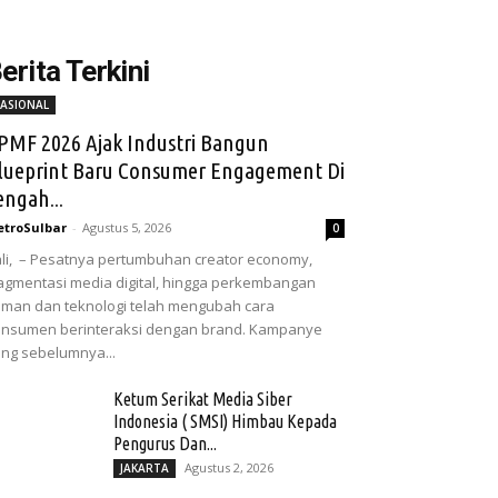
erita Terkini
ASIONAL
PMF 2026 Ajak Industri Bangun
lueprint Baru Consumer Engagement Di
engah...
troSulbar
-
Agustus 5, 2026
0
li, – Pesatnya pertumbuhan creator economy,
agmentasi media digital, hingga perkembangan
man dan teknologi telah mengubah cara
nsumen berinteraksi dengan brand. Kampanye
ng sebelumnya...
Ketum Serikat Media Siber
Indonesia ( SMSI) Himbau Kepada
Pengurus Dan...
Agustus 2, 2026
JAKARTA