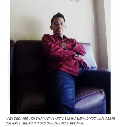
ANDI DEDI ARFANDI,SH,MANTAN AKTIVIS MAHASISWA DIKOTA MAKASSAR
SULAWESI SELATAN.(FOTO DOKUMENTASI REDAKSI)