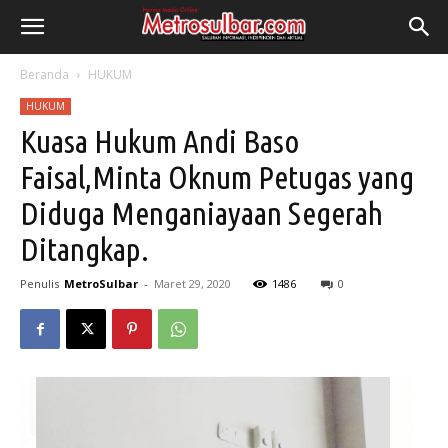
Beranda
HUKUM
HUKUM
Kuasa Hukum Andi Baso
Faisal,Minta Oknum Petugas yang
Diduga Menganiayaan Segerah
Ditangkap.
Penulis
MetroSulbar
-
Maret 29, 2020
1486
0