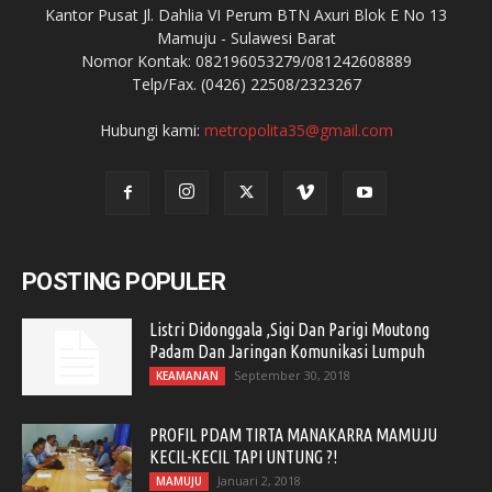
Kantor Pusat Jl. Dahlia VI Perum BTN Axuri Blok E No 13
Mamuju - Sulawesi Barat
Nomor Kontak: 082196053279/081242608889
Telp/Fax. (0426) 22508/2323267
Hubungi kami:
metropolita35@gmail.com
POSTING POPULER
Listri Didonggala ,Sigi Dan Parigi Moutong
Padam Dan Jaringan Komunikasi Lumpuh
September 30, 2018
KEAMANAN
PROFIL PDAM TIRTA MANAKARRA MAMUJU
KECIL-KECIL TAPI UNTUNG ?!
Januari 2, 2018
MAMUJU