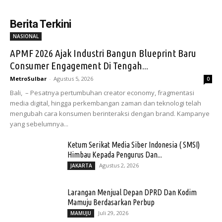
Berita Terkini
NASIONAL
APMF 2026 Ajak Industri Bangun Blueprint Baru
Consumer Engagement Di Tengah...
MetroSulbar
-
Agustus 5, 2026
0
Bali, – Pesatnya pertumbuhan creator economy, fragmentasi
media digital, hingga perkembangan zaman dan teknologi telah
mengubah cara konsumen berinteraksi dengan brand. Kampanye
yang sebelumnya...
Ketum Serikat Media Siber Indonesia ( SMSI)
Himbau Kepada Pengurus Dan...
Agustus 2, 2026
JAKARTA
Larangan Menjual Depan DPRD Dan Kodim
Mamuju Berdasarkan Perbup
Juli 29, 2026
MAMUJU