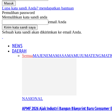
Lupa kata sandi Anda? mendapatkan bantuan
Pemulihan password
Memulihkan kata sandi anda
email Anda
Sebuah kata sandi akan dikirimkan ke email Anda.
NEWS
DAERAH
Semua
MAJENE
MAMASA
MAMUJU
MATENG
MAT
NASIONAL
APMF 2026 Ajak Industri Bangun Blueprint Baru Consumer