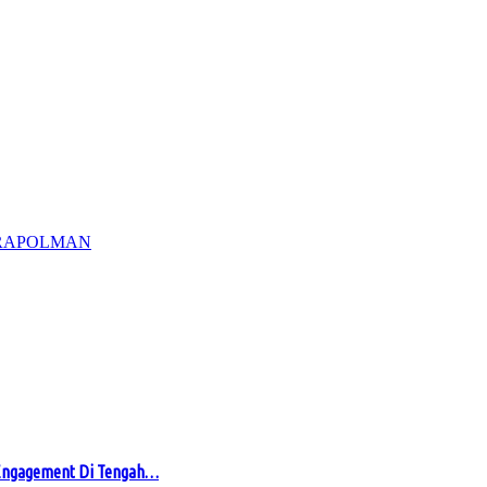
RA
POLMAN
 Engagement Di Tengah…