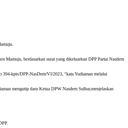
Mamuju.
n Mamuju, berdasarkan surat yang dikeluarkan DPP Partai Nasdem
o 394-kpts/DPP-NasDem/VI/2023, “kata Yudiaman melalui
udiaman mengutip daru Ketua DPW Nasdem Sulbar,menjelaskan
DPP.