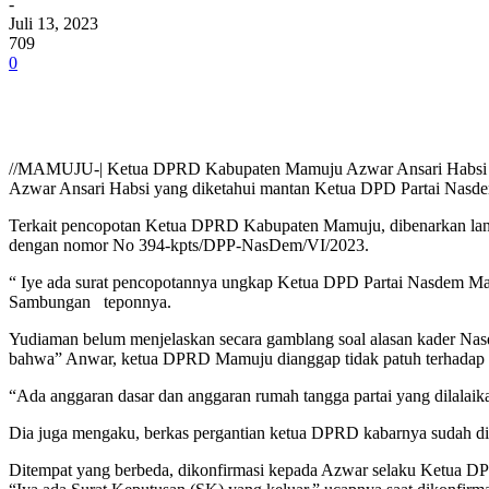
-
Juli 13, 2023
709
0
//MAMUJU-| Ketua DPRD Kabupaten Mamuju Azwar Ansari Habsi di
Azwar Ansari Habsi yang diketahui mantan Ketua DPD Partai Nas
Terkait pencopotan Ketua DPRD Kabupaten Mamuju, dibenarkan lan
dengan nomor No 394-kpts/DPP-NasDem/VI/2023.
“ Iye ada surat pencopotannya ungkap Ketua DPD Partai Nasdem 
Sambungan teponnya.
Yudiaman belum menjelaskan secara gamblang soal alasan kader N
bahwa” Anwar, ketua DPRD Mamuju dianggap tidak patuh terhadap be
“Ada anggaran dasar dan anggaran rumah tangga partai yang dilalaik
Dia juga mengaku, berkas pergantian ketua DPRD kabarnya sudah d
Ditempat yang berbeda, dikonfirmasi kepada Azwar selaku Ketua 