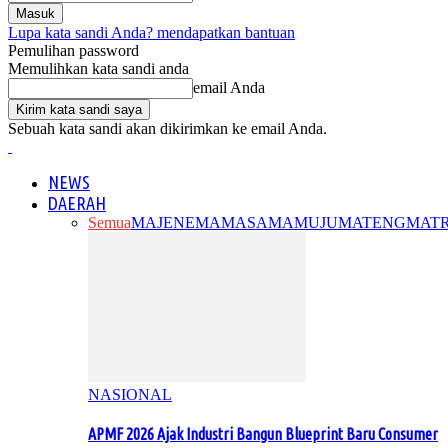
Lupa kata sandi Anda? mendapatkan bantuan
Pemulihan password
Memulihkan kata sandi anda
email Anda
Sebuah kata sandi akan dikirimkan ke email Anda.
NEWS
DAERAH
Semua
MAJENE
MAMASA
MAMUJU
MATENG
MAT
NASIONAL
APMF 2026 Ajak Industri Bangun Blueprint Baru Consumer