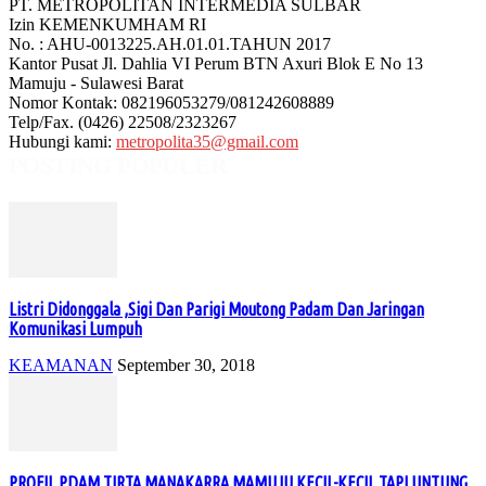
PT. METROPOLITAN INTERMEDIA SULBAR
Izin KEMENKUMHAM RI
No. : AHU-0013225.AH.01.01.TAHUN 2017
Kantor Pusat Jl. Dahlia VI Perum BTN Axuri Blok E No 13
Mamuju - Sulawesi Barat
Nomor Kontak: 082196053279/081242608889
Telp/Fax. (0426) 22508/2323267
Hubungi kami:
metropolita35@gmail.com
POSTING POPULER
Listri Didonggala ,Sigi Dan Parigi Moutong Padam Dan Jaringan
Komunikasi Lumpuh
KEAMANAN
September 30, 2018
PROFIL PDAM TIRTA MANAKARRA MAMUJU KECIL-KECIL TAPI UNTUNG