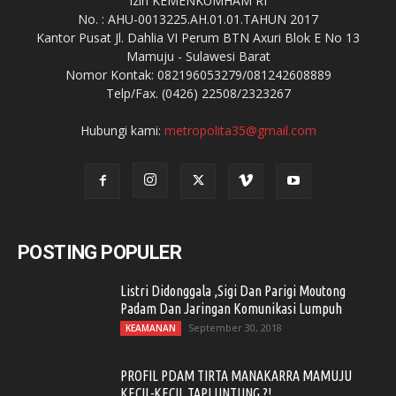
Izin KEMENKUMHAM RI
No. : AHU-0013225.AH.01.01.TAHUN 2017
Kantor Pusat Jl. Dahlia VI Perum BTN Axuri Blok E No 13
Mamuju - Sulawesi Barat
Nomor Kontak: 082196053279/081242608889
Telp/Fax. (0426) 22508/2323267
Hubungi kami:
metropolita35@gmail.com
POSTING POPULER
Listri Didonggala ,Sigi Dan Parigi Moutong
Padam Dan Jaringan Komunikasi Lumpuh
September 30, 2018
KEAMANAN
PROFIL PDAM TIRTA MANAKARRA MAMUJU
KECIL-KECIL TAPI UNTUNG ?!