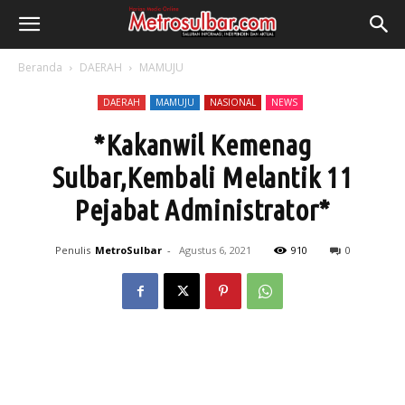
Beranda
DAERAH
MAMUJU
DAERAH
MAMUJU
NASIONAL
NEWS
*Kakanwil Kemenag
Sulbar,Kembali Melantik 11
Pejabat Administrator*
Penulis
MetroSulbar
-
Agustus 6, 2021
910
0