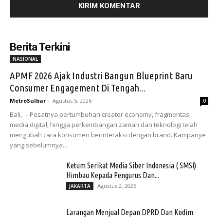
Berita Terkini
NASIONAL
APMF 2026 Ajak Industri Bangun Blueprint Baru
Consumer Engagement Di Tengah...
MetroSulbar
-
Agustus 5, 2026
0
Bali, – Pesatnya pertumbuhan creator economy, fragmentasi
media digital, hingga perkembangan zaman dan teknologi telah
mengubah cara konsumen berinteraksi dengan brand. Kampanye
yang sebelumnya...
Ketum Serikat Media Siber Indonesia ( SMSI)
Himbau Kepada Pengurus Dan...
Agustus 2, 2026
JAKARTA
Larangan Menjual Depan DPRD Dan Kodim