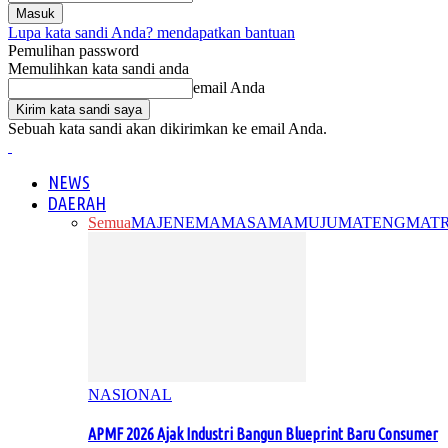
Lupa kata sandi Anda? mendapatkan bantuan
Pemulihan password
Memulihkan kata sandi anda
email Anda
Sebuah kata sandi akan dikirimkan ke email Anda.
NEWS
DAERAH
Semua
MAJENE
MAMASA
MAMUJU
MATENG
MAT
NASIONAL
APMF 2026 Ajak Industri Bangun Blueprint Baru Consumer