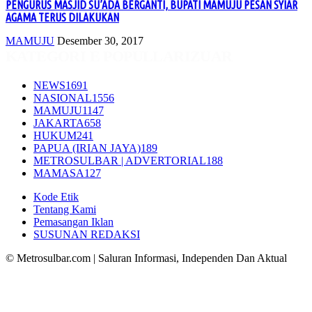
PENGURUS MASJID SU’ADA BERGANTI, BUPATI MAMUJU PESAN SYIAR
AGAMA TERUS DILAKUKAN
MAMUJU
Desember 30, 2017
KATEGORI E POPULLARIZUAR
NEWS
1691
NASIONAL
1556
MAMUJU
1147
JAKARTA
658
HUKUM
241
PAPUA (IRIAN JAYA)
189
METROSULBAR | ADVERTORIAL
188
MAMASA
127
Kode Etik
Tentang Kami
Pemasangan Iklan
SUSUNAN REDAKSI
© Metrosulbar.com | Saluran Informasi, Independen Dan Aktual