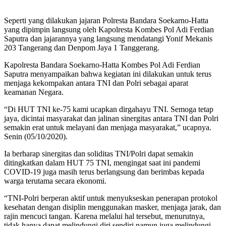
Seperti yang dilakukan jajaran Polresta Bandara Soekarno-Hatta
yang dipimpin langsung oleh Kapolresta Kombes Pol Adi Ferdian
Saputra dan jajarannya yang langsung mendatangi Yonif Mekanis
203 Tangerang dan Denpom Jaya 1 Tanggerang.
Kapolresta Bandara Soekarno-Hatta Kombes Pol Adi Ferdian
Saputra menyampaikan bahwa kegiatan ini dilakukan untuk terus
menjaga kekompakan antara TNI dan Polri sebagai aparat
keamanan Negara.
“Di HUT TNI ke-75 kami ucapkan dirgahayu TNI. Semoga tetap
jaya, dicintai masyarakat dan jalinan sinergitas antara TNI dan Polri
semakin erat untuk melayani dan menjaga masyarakat,” ucapnya.
Senin (05/10/2020).
Ia berharap sinergitas dan soliditas TNI/Polri dapat semakin
ditingkatkan dalam HUT 75 TNI, mengingat saat ini pandemi
COVID-19 juga masih terus berlangsung dan berimbas kepada
warga terutama secara ekonomi.
“TNI-Polri berperan aktif untuk menyukseskan penerapan protokol
kesehatan dengan disiplin menggunakan masker, menjaga jarak, dan
rajin mencuci tangan. Karena melalui hal tersebut, menurutnya,
tidak hanya dapat melindungi diri sendiri namun juga melindungi