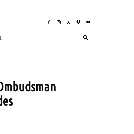
L
, Ombudsman
des