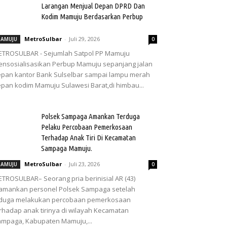
Larangan Menjual Depan DPRD Dan
Kodim Mamuju Berdasarkan Perbup
MetroSulbar
-
Juli 29, 2026
AMUJU
0
TROSULBAR - Sejumlah Satpol PP Mamuju
nsosialisasikan Perbup Mamuju sepanjang jalan
pan kantor Bank Sulselbar sampai lampu merah
pan kodim Mamuju Sulawesi Barat,di himbau...
Polsek Sampaga Amankan Terduga
Pelaku Percobaan Pemerkosaan
Terhadap Anak Tiri Di Kecamatan
Sampaga Mamuju.
MetroSulbar
-
Juli 23, 2026
AMUJU
0
TROSULBAR– Seorang pria berinisial AR (43)
amankan personel Polsek Sampaga setelah
iduga melakukan percobaan pemerkosaan
rhadap anak tirinya di wilayah Kecamatan
mpaga, Kabupaten Mamuju,...