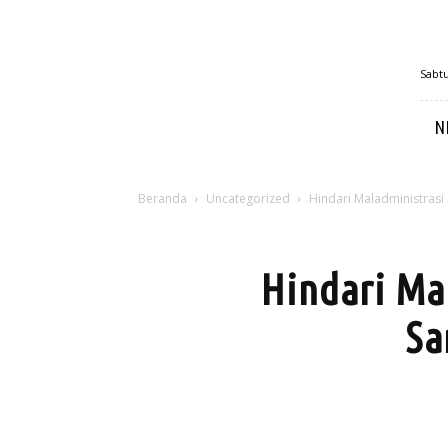
MetroSulbar
Sabtu
N
Beranda
Uncategorized
Hindari Maladministras
Hindari Ma
Sa