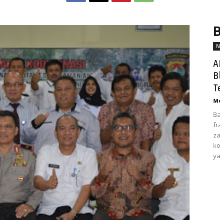
B
N
A
B
T
Me
Ba
fr
za
ko
ya