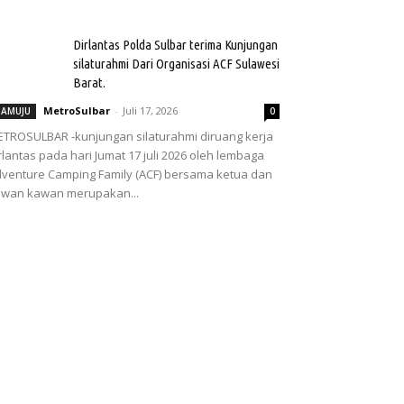
Dirlantas Polda Sulbar terima Kunjungan
silaturahmi Dari Organisasi ACF Sulawesi
Barat.
MetroSulbar
-
Juli 17, 2026
AMUJU
0
TROSULBAR -kunjungan silaturahmi diruang kerja
rlantas pada hari Jumat 17 juli 2026 oleh lembaga
venture Camping Family (ACF) bersama ketua dan
wan kawan merupakan...