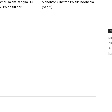
arnai Dalam Rangka HUT
Menonton Sinetron Politik Indonesia
68 Polda Sulbar.
(bag.2)
M
ME
di
Ad
ka