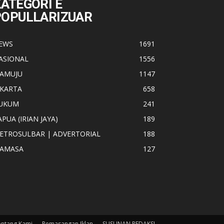
ATEGORI E
POPULLARIZUAR
EWS
1691
ASIONAL
1556
AMUJU
1147
AKARTA
658
UKUM
241
APUA (IRIAN JAYA)
189
ETROSULBAR | ADVERTORIAL
188
AMASA
127
entang Kami
Pemasangan Iklan
SUSUNAN REDAKSI