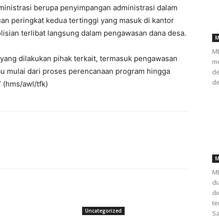
ministrasi berupa penyimpangan administrasi dalam
n peringkat kedua tertinggi yang masuk di kantor
isian terlibat langsung dalam pengawasan dana desa.
M
ME
yang dilakukan pihak terkait, termasuk pengawasan
me
 mulai dari proses perencanaan program hingga
de
de
 (hms/awl/tfk)
M
ME
di
d
te
Uncategorized
Sa