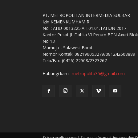
PT. METROPOLITAN INTERMEDIA SULBAR
Izin KEMENKUMHAM RI
No. : AHU-0013225.AH.01.01.TAHUN 2017
Kantor Pusat Jl. Dahlia VI Perum BTN Axuri Blok
No 13
Mamuju - Sulawesi Barat
Nomor Kontak: 082196053279/081242608889
Telp/Fax. (0426) 22508/2323267
Hubungi kami:
metropolita35@gmail.com
© Metrosulbar.com | Saluran Informasi, Independen D