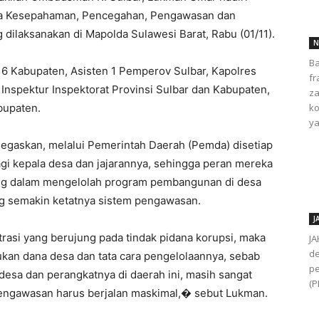
ota Kesepahaman, Pencegahan, Pengawasan dan
ilaksanakan di Mapolda Sulawesi Barat, Rabu (01/11).
N
Ba
ri 6 Kabupaten, Asisten 1 Pemperov Sulbar, Kapolres
fr
 Inspektur Inspektorat Provinsi Sulbar dan Kabupaten,
za
bupaten.
ko
ya
gaskan, melalui Pemerintah Daerah (Pemda) disetiap
i kepala desa dan jajarannya, sehingga peran mereka
ang dalam mengelolah program pembangunan di desa
g semakin ketatnya sistem pengawasan.
J
rasi yang berujung pada tindak pidana korupsi, maka
JA
de
ukan dana desa dan tata cara pengelolaannya, sebab
pe
 desa dan perangkatnya di daerah ini, masih sangat
(P
engawasan harus berjalan maskimal,� sebut Lukman.