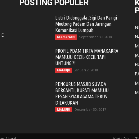
POSTING POPULER
K
Listri Didonggala ,Sigi Dan Parigi
Moutong Padam Dan Jaringan
N
Komunikasi Lumpuh
 E
N
September 30, 2018
KEAMANAN
M
PROFIL PDAM TIRTA MANAKARRA
J
MAMUJU KECIL-KECIL TAPI
UNTUNG ?!
H
Januari 2, 2018
MAMUJU
P
M
PENGURUS MASJID SU’ADA
BERGANTI, BUPATI MAMUJU
M
PESAN SYIAR AGAMA TERUS
DILAKUKAN
Desember 30, 2017
MAMUJU
an Aktual
Kode Etik
T