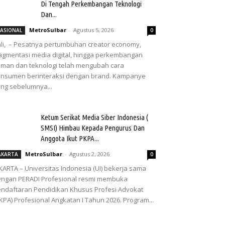
Di Tengah Perkembangan Teknologi
Dan...
MetroSulbar
-
Agustus 5, 2026
ASIONAL
0
li, – Pesatnya pertumbuhan creator economy,
agmentasi media digital, hingga perkembangan
man dan teknologi telah mengubah cara
nsumen berinteraksi dengan brand. Kampanye
ng sebelumnya...
Ketum Serikat Media Siber Indonesia (
SMSI) Himbau Kepada Pengurus Dan
Anggota Ikut PKPA...
MetroSulbar
-
Agustus 2, 2026
AKARTA
0
KARTA – Universitas Indonesia (UI) bekerja sama
ngan PERADI Profesional resmi membuka
ndaftaran Pendidikan Khusus Profesi Advokat
KPA) Profesional Angkatan I Tahun 2026. Program...