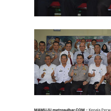
MAMUJU,metrosulbar.COM
– Kepala Perw