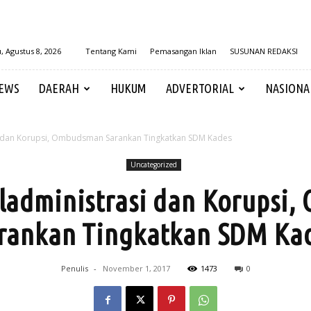
, Agustus 8, 2026
Tentang Kami
Pemasangan Iklan
SUSUNAN REDAKSI
EWS
DAERAH
HUKUM
ADVERTORIAL
NASIONA
i dan Korupsi, Ombudsman Sarankan Tingkatkan SDM Kades
Uncategorized
ladministrasi dan Korupsi
rankan Tingkatkan SDM Ka
Penulis
-
November 1, 2017
1473
0