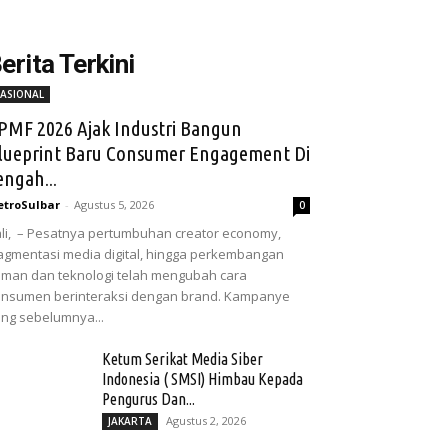
erita Terkini
ASIONAL
PMF 2026 Ajak Industri Bangun
lueprint Baru Consumer Engagement Di
engah...
troSulbar
-
Agustus 5, 2026
0
li, – Pesatnya pertumbuhan creator economy,
agmentasi media digital, hingga perkembangan
man dan teknologi telah mengubah cara
nsumen berinteraksi dengan brand. Kampanye
ng sebelumnya...
Ketum Serikat Media Siber
Indonesia ( SMSI) Himbau Kepada
Pengurus Dan...
Agustus 2, 2026
JAKARTA