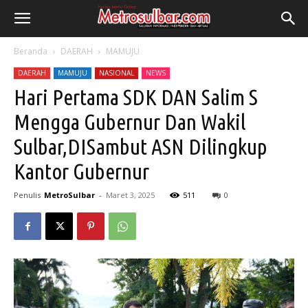
Beranda
DAERAH
MAMUJU
DAERAH
MAMUJU
NASIONAL
NEWS
Hari Pertama SDK DAN Salim S
Mengga Gubernur Dan Wakil
Sulbar,DISambut ASN Dilingkup
Kantor Gubernur
Penulis
MetroSulbar
-
Maret 3, 2025
511
0