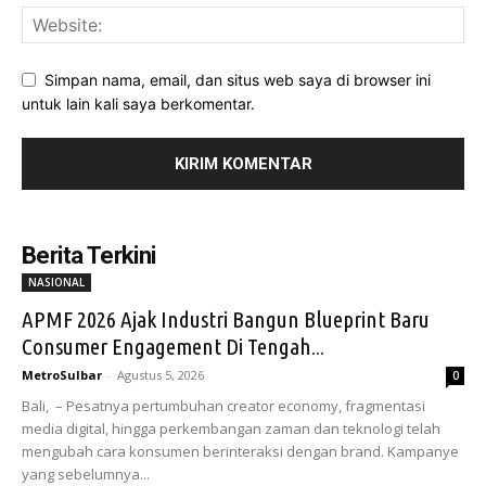
Simpan nama, email, dan situs web saya di browser ini
untuk lain kali saya berkomentar.
Berita Terkini
NASIONAL
APMF 2026 Ajak Industri Bangun Blueprint Baru
Consumer Engagement Di Tengah...
MetroSulbar
-
Agustus 5, 2026
0
Bali, – Pesatnya pertumbuhan creator economy, fragmentasi
media digital, hingga perkembangan zaman dan teknologi telah
mengubah cara konsumen berinteraksi dengan brand. Kampanye
yang sebelumnya...