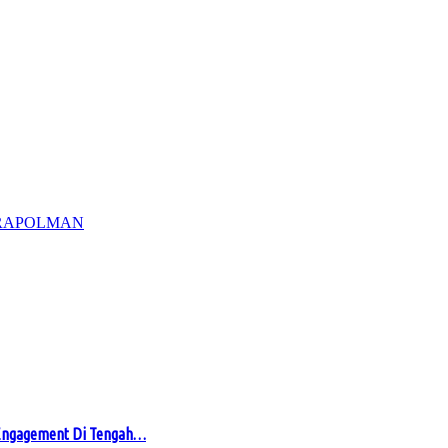
RA
POLMAN
 Engagement Di Tengah…