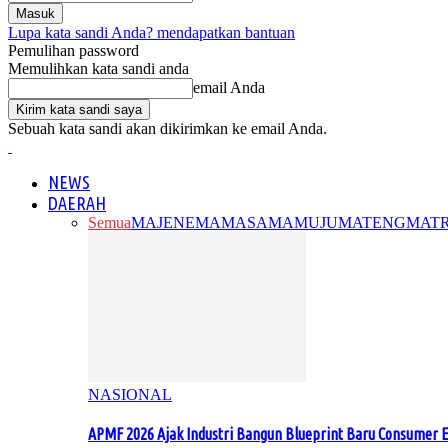
Lupa kata sandi Anda? mendapatkan bantuan
Pemulihan password
Memulihkan kata sandi anda
email Anda
Sebuah kata sandi akan dikirimkan ke email Anda.
NEWS
DAERAH
Semua
MAJENE
MAMASA
MAMUJU
MATENG
MAT
NASIONAL
APMF 2026 Ajak Industri Bangun Blueprint Baru Consumer