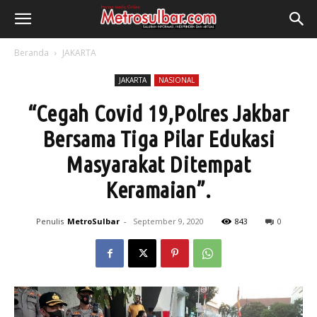
Beranda
JAKARTA
JAKARTA
NASIONAL
“Cegah Covid 19,Polres Jakbar
Bersama Tiga Pilar Edukasi
Masyarakat Ditempat
Keramaian”.
Penulis
MetroSulbar
-
September 9, 2020
843
0