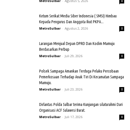
MetroSulbar
-
Agustus 5, 2026
0
Ketum Serikat Media Siber Indonesia ( SMSI) Himbau
Kepada Pengurus Dan Anggota Ikut PKPA...
MetroSulbar
-
Agustus 2, 2026
0
Larangan Menjual Depan DPRD Dan Kodim Mamuju
Berdasarkan Perbup
MetroSulbar
-
Juli 29, 2026
0
Polsek Sampaga Amankan Terduga Pelaku Percobaan
Pemerkosaan Terhadap Anak Tiri Di Kecamatan Sampaga
Mamuju.
MetroSulbar
-
Juli 23, 2026
0
Dirlantas Polda Sulbar terima Kunjungan silaturahmi Dari
Organisasi ACF Sulawesi Barat.
MetroSulbar
-
Juli 17, 2026
0