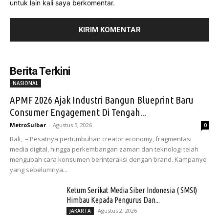
untuk lain kali saya berkomentar.
Berita Terkini
NASIONAL
APMF 2026 Ajak Industri Bangun Blueprint Baru
Consumer Engagement Di Tengah...
MetroSulbar
-
Agustus 5, 2026
0
Bali, – Pesatnya pertumbuhan creator economy, fragmentasi
media digital, hingga perkembangan zaman dan teknologi telah
mengubah cara konsumen berinteraksi dengan brand. Kampanye
yang sebelumnya...
Ketum Serikat Media Siber Indonesia ( SMSI)
Himbau Kepada Pengurus Dan...
Agustus 2, 2026
JAKARTA