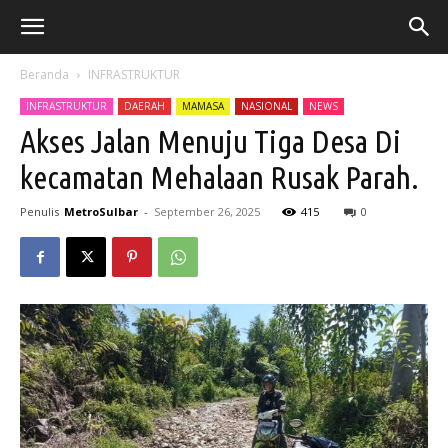
Beranda
INFRASTRUKTUR
INFRASTRUKTUR
DAERAH
MAMASA
NASIONAL
NEWS
Akses Jalan Menuju Tiga Desa Di
kecamatan Mehalaan Rusak Parah.
Penulis
MetroSulbar
-
September 26, 2025
415
0