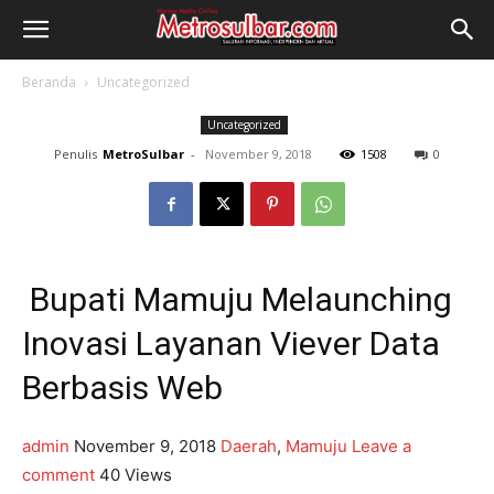
Beranda
Uncategorized
Uncategorized
Penulis
MetroSulbar
-
November 9, 2018
1508
0
Bupati Mamuju Melaunching
Inovasi Layanan Viever Data
Berbasis Web
admin
November 9, 2018
Daerah
,
Mamuju
Leave a
comment
40 Views