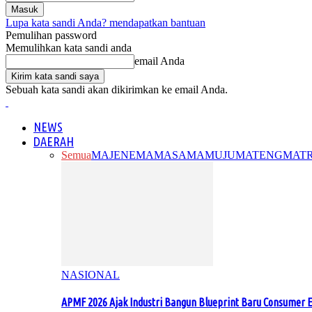
Lupa kata sandi Anda? mendapatkan bantuan
Pemulihan password
Memulihkan kata sandi anda
email Anda
Sebuah kata sandi akan dikirimkan ke email Anda.
NEWS
DAERAH
Semua
MAJENE
MAMASA
MAMUJU
MATENG
MAT
NASIONAL
APMF 2026 Ajak Industri Bangun Blueprint Baru Consumer