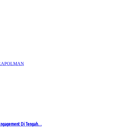
RA
POLMAN
 Engagement Di Tengah…