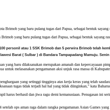
 Brimob yang baru pulang tugas dari Papua, sebagai bentuk sayang rasa
00 personil atau 1 SSK Brimob dan 5 perwira Brimob telah kemb
ulawesi Barat ( Sulbar ) di Bandara Tampapadang Mamuju. Senin
san yang baru dilaksanakan merupakan amanah dan kepercayaaan pimpi
apua untuk melasanakan pengamanan aksi unjuk rasa massa di Kabupa
ghargaan yang setinggi tingginya atas kerja keras yang telah saudara 
sanaan tugas tidak terjadi hal hal yang tidak diinginkan,” kata Baharu
mpil harus berhasil dan jiwa ragu demi kemanusiaan. Penugasan ini s
 4 setelah ops aman raga dalam rangka pengamanan Asian Games yang