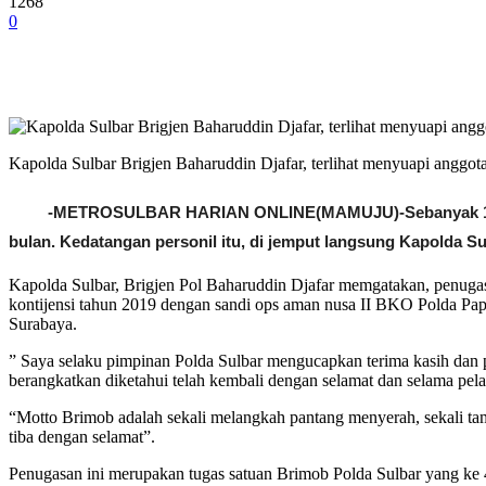
1268
0
Kapolda Sulbar Brigjen Baharuddin Djafar, terlihat menyuapi anggota
-METROSULBAR HARIAN ONLINE(MAMUJU)-
Sebanyak 1
bulan. Kedatangan personil itu, di jemput langsung Kapolda S
Kapolda Sulbar, Brigjen Pol Baharuddin Djafar memgatakan, penuga
kontijensi tahun 2019 dengan sandi ops aman nusa II BKO Polda P
Surabaya.
” Saya selaku pimpinan Polda Sulbar mengucapkan terima kasih dan pen
berangkatkan diketahui telah kembali dengan selamat dan selama pelak
“Motto Brimob adalah sekali melangkah pantang menyerah, sekali ta
tiba dengan selamat”.
Penugasan ini merupakan tugas satuan Brimob Polda Sulbar yang ke