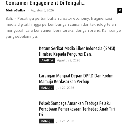
Consumer Engagement Di Tengah...
MetroSulbar
-
Agustus 5, 2026
0
Bali, – Pesatnya pertumbuhan creator economy, fragmentasi
media digital, hingga perkembangan zaman dan teknologi telah
mengubah cara konsumen berinteraksi dengan brand. Kampanye
yang sebelumnya...
Ketum Serikat Media Siber Indonesia ( SMSI)
Himbau Kepada Pengurus Dan...
Agustus 2, 2026
JAKARTA
Larangan Menjual Depan DPRD Dan Kodim
Mamuju Berdasarkan Perbup
Juli 29, 2026
MAMUJU
Polsek Sampaga Amankan Terduga Pelaku
Percobaan Pemerkosaan Terhadap Anak Tiri
Di...
Juli 23, 2026
MAMUJU