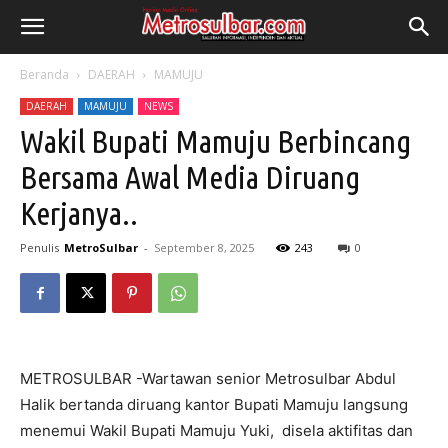
Beranda
DAERAH
MAMUJU
DAERAH
MAMUJU
NEWS
Wakil Bupati Mamuju Berbincang
Bersama Awal Media Diruang
Kerjanya..
Penulis
MetroSulbar
-
September 8, 2025
243
0
METROSULBAR -Wartawan senior Metrosulbar Abdul
Halik bertanda diruang kantor Bupati Mamuju langsung
menemui Wakil Bupati Mamuju Yuki, disela aktifitas dan