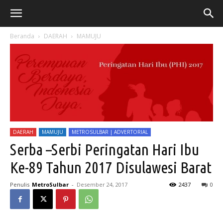
Beranda
DAERAH
MAMUJU
DAERAH
MAMUJU
METROSULBAR | ADVERTORIAL
Serba –Serbi Peringatan Hari Ibu
Ke-89 Tahun 2017 Disulawesi Barat
Penulis
MetroSulbar
-
Desember 24, 2017
2437
0