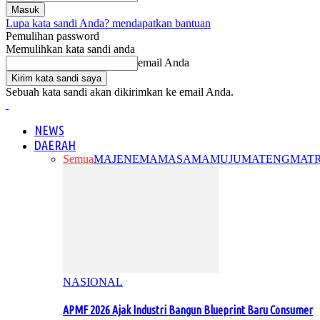
Lupa kata sandi Anda? mendapatkan bantuan
Pemulihan password
Memulihkan kata sandi anda
email Anda
Sebuah kata sandi akan dikirimkan ke email Anda.
NEWS
DAERAH
Semua
MAJENE
MAMASA
MAMUJU
MATENG
MAT
NASIONAL
APMF 2026 Ajak Industri Bangun Blueprint Baru Consumer