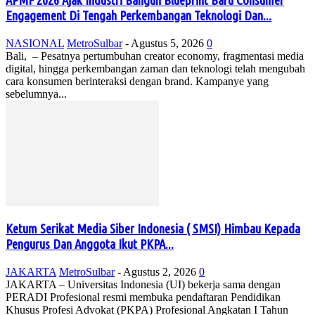
APMF 2026 Ajak Industri Bangun Blueprint Baru Consumer
Engagement Di Tengah Perkembangan Teknologi Dan...
NASIONAL
MetroSulbar
-
Agustus 5, 2026
0
Bali, – Pesatnya pertumbuhan creator economy, fragmentasi media
digital, hingga perkembangan zaman dan teknologi telah mengubah
cara konsumen berinteraksi dengan brand. Kampanye yang
sebelumnya...
Ketum Serikat Media Siber Indonesia ( SMSI) Himbau Kepada
Pengurus Dan Anggota Ikut PKPA...
JAKARTA
MetroSulbar
-
Agustus 2, 2026
0
JAKARTA – Universitas Indonesia (UI) bekerja sama dengan
PERADI Profesional resmi membuka pendaftaran Pendidikan
Khusus Profesi Advokat (PKPA) Profesional Angkatan I Tahun