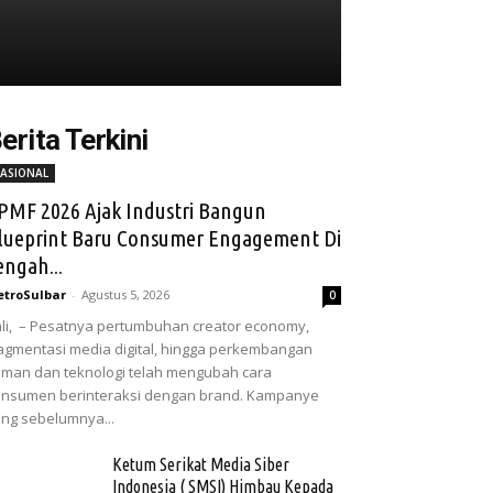
erita Terkini
ASIONAL
PMF 2026 Ajak Industri Bangun
lueprint Baru Consumer Engagement Di
engah...
troSulbar
-
Agustus 5, 2026
0
li, – Pesatnya pertumbuhan creator economy,
agmentasi media digital, hingga perkembangan
man dan teknologi telah mengubah cara
nsumen berinteraksi dengan brand. Kampanye
ng sebelumnya...
Ketum Serikat Media Siber
Indonesia ( SMSI) Himbau Kepada