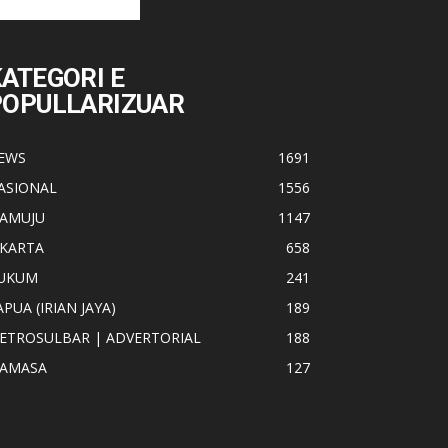
ATEGORI E
POPULLARIZUAR
EWS
1691
ASIONAL
1556
AMUJU
1147
AKARTA
658
UKUM
241
APUA (IRIAN JAYA)
189
ETROSULBAR | ADVERTORIAL
188
AMASA
127