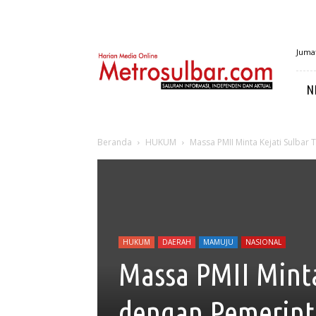
MetroSulbar
Jumat
N
Beranda
HUKUM
Massa PMII Minta Kejati Sulbar
HUKUM
DAERAH
MAMUJU
NASIONAL
Massa PMII Minta
dengan Pemerin