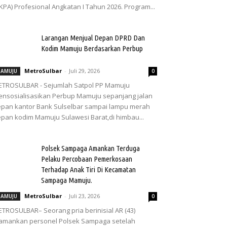
KPA) Profesional Angkatan I Tahun 2026. Program...
Larangan Menjual Depan DPRD Dan
Kodim Mamuju Berdasarkan Perbup
MetroSulbar
-
Juli 29, 2026
AMUJU
0
TROSULBAR - Sejumlah Satpol PP Mamuju
nsosialisasikan Perbup Mamuju sepanjang jalan
pan kantor Bank Sulselbar sampai lampu merah
pan kodim Mamuju Sulawesi Barat,di himbau...
Polsek Sampaga Amankan Terduga
Pelaku Percobaan Pemerkosaan
Terhadap Anak Tiri Di Kecamatan
Sampaga Mamuju.
MetroSulbar
-
Juli 23, 2026
AMUJU
0
TROSULBAR– Seorang pria berinisial AR (43)
amankan personel Polsek Sampaga setelah