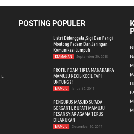
POSTING POPULER
K
Listri Didonggala ,Sigi Dan Parigi
Moutong Padam Dan Jaringan
N
Komunikasi Lumpuh
N
September 30, 2018
KEAMANAN
M
PROFIL PDAM TIRTA MANAKARRA
J
 E
MAMUJU KECIL-KECIL TAPI
UNTUNG ?!
H
Januari 2, 2018
MAMUJU
P
M
PENGURUS MASJID SU’ADA
BERGANTI, BUPATI MAMUJU
M
PESAN SYIAR AGAMA TERUS
DILAKUKAN
Desember 30, 2017
MAMUJU