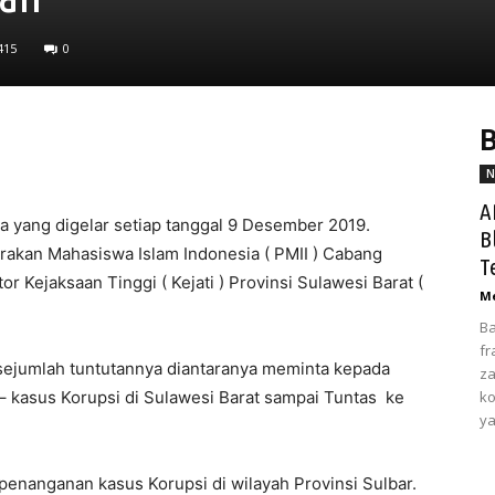
415
0
B
N
A
a yang digelar setiap tanggal 9 Desember 2019.
B
akan Mahasiswa Islam Indonesia ( PMII ) Cabang
T
 Kejaksaan Tinggi ( Kejati ) Provinsi Sulawesi Barat (
Me
Ba
fr
sejumlah tuntutannya diantaranya meminta kepada
za
 – kasus Korupsi di Sulawesi Barat sampai Tuntas ke
ko
ya
penanganan kasus Korupsi di wilayah Provinsi Sulbar.