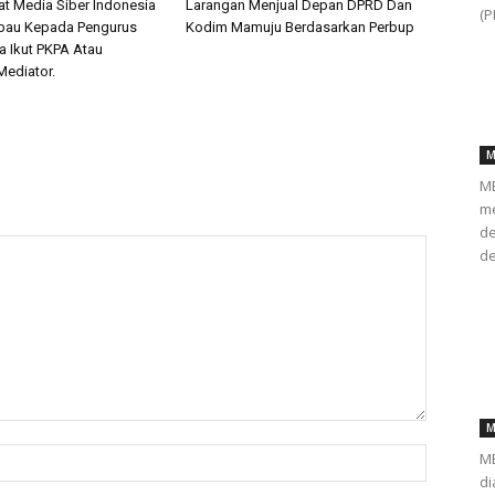
at Media Siber Indonesia
Larangan Menjual Depan DPRD Dan
(P
mbau Kepada Pengurus
Kodim Mamuju Berdasarkan Perbup
 Ikut PKPA Atau
Mediator.
M
ME
me
de
de
M
ME
di