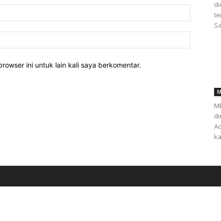
d
te
Sa
rowser ini untuk lain kali saya berkomentar.
M
ME
di
Ad
ka