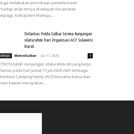
iduga melakukan percobaan pemerkosaan
rhadap anak tirinya di wilayah Kecamatan
mpaga, Kabupaten Mamuju,...
Dirlantas Polda Sulbar terima Kunjungan
silaturahmi Dari Organisasi ACF Sulawesi
Barat.
MetroSulbar
-
Juli 17, 2026
AMUJU
0
TROSULBAR -kunjungan silaturahmi diruang kerja
rlantas pada hari Jumat 17 juli 2026 oleh lembaga
venture Camping Family (ACF) bersama ketua dan
wan kawan merupakan...