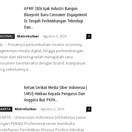
APMF 2026 Ajak Industri Bangun
Blueprint Baru Consumer Engagement
Di Tengah Perkembangan Teknologi
Dan...
MetroSulbar
-
Agustus 5, 2026
ASIONAL
0
li, – Pesatnya pertumbuhan creator economy,
agmentasi media digital, hingga perkembangan
man dan teknologi telah mengubah cara
nsumen berinteraksi dengan brand. Kampanye
ng sebelumnya...
Ketum Serikat Media Siber Indonesia (
SMSI) Himbau Kepada Pengurus Dan
Anggota Ikut PKPA...
MetroSulbar
-
Agustus 2, 2026
AKARTA
0
KARTA – Universitas Indonesia (UI) bekerja sama
ngan PERADI Profesional resmi membuka
ndaftaran Pendidikan Khusus Profesi Advokat