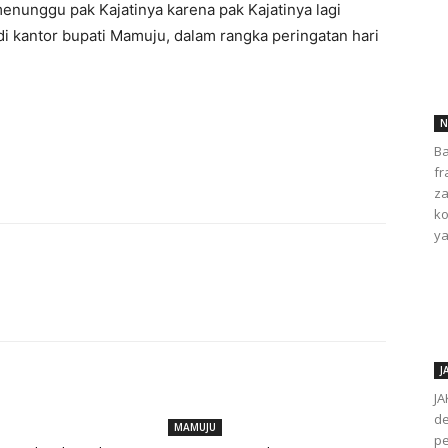
enunggu pak Kajatinya karena pak Kajatinya lagi
 kantor bupati Mamuju, dalam rangka peringatan hari
N
Ba
fr
za
ko
ya
J
JA
de
MAMUJU
pe