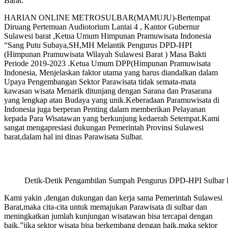
Barat.
HARIAN ONLINE METROSULBAR(MAMUJU)-Bertempat
Diruang Pertemuan Audiotorium Lantai 4 , Kantor Gubernur
Sulawesi barat ,Ketua Umum Himpunan Pramuwisata Indonesia
“Sang Putu Subaya,SH,MH Melantik Pengurus DPD-HPI
(Himpunan Pramuwisata Wilayah Sulawesi Barat ) Masa Bakti
Periode 2019-2023 .Ketua Umum DPP(Himpunan Pramuwisata
Indonesia, Menjelaskan faktor utama yang harus diandalkan dalam
Upaya Pengembangan Sektor Parawisata tidak semata-mata
kawasan wisata Menarik ditunjang dengan Sarana dan Prasarana
yang lengkap atau Budaya yang unik.Keberadaan Paramuwisata di
Indonesia juga berperan Penting dalam memberikan Pelayanan
kepada Para Wisatawan yang berkunjung kedaerah Setempat.Kami
sangat mengapresiasi dukungan Pemerintah Provinsi Sulawesi
barat,dalam hal ini dinas Parawisata Sulbar.
Detik-Detik Pengambilan Sumpah Pengurus DPD-HPI Sulbar Di
Kami yakin ,dengan dukungan dan kerja sama Pemerintah Sulawesi
Barat,maka cita-cita untuk memajukan Parawisata di sulbar dan
meningkatkan jumlah kunjungan wisatawan bisa tercapai dengan
baik.”jika sektor wisata bisa berkembang dengan baik,maka sektor