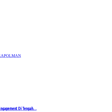
RA
POLMAN
 Engagement Di Tengah…