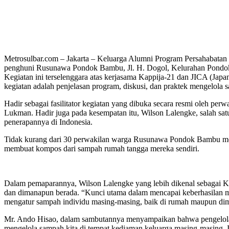
Metrosulbar.com – Jakarta – Keluarga Alumni Program Persahabatan 
penghuni Rusunawa Pondok Bambu, Jl. H. Dogol, Kelurahan Pondok B
Kegiatan ini terselenggara atas kerjasama Kappija-21 dan JICA (J
kegiatan adalah penjelasan program, diskusi, dan praktek mengelola 
Hadir sebagai fasilitator kegiatan yang dibuka secara resmi oleh 
Lukman. Hadir juga pada kesempatan itu, Wilson Lalengke, salah sat
penerapannya di Indonesia.
Tidak kurang dari 30 perwakilan warga Rusunawa Pondok Bambu mengi
membuat kompos dari sampah rumah tangga mereka sendiri.
Dalam pemaparannya, Wilson Lalengke yang lebih dikenal sebagai 
dan dimanapun berada. “Kunci utama dalam mencapai keberhasilan 
mengatur sampah individu masing-masing, baik di rumah maupun dim
Mr. Ando Hisao, dalam sambutannya menyampaikan bahwa pengelolaan
mengelola sampah kita di tempat kediaman keluarga masing-masing. In