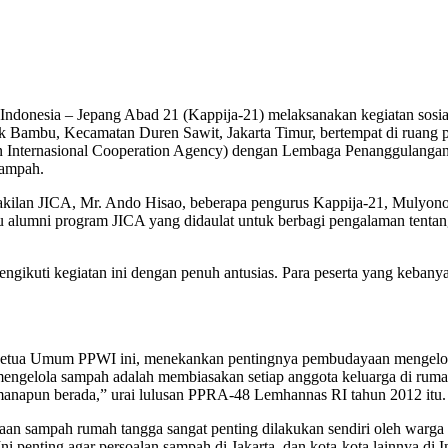
Indonesia – Jepang Abad 21 (Kappija-21) melaksanakan kegiatan sosia
ambu, Kecamatan Duren Sawit, Jakarta Timur, bertempat di ruang pe
apan Internasional Cooperation Agency) dengan Lembaga Penanggulan
sampah.
perwakilan JICA, Mr. Ando Hisao, beberapa pengurus Kappija-21, Mul
u alumni program JICA yang didaulat untuk berbagi pengalaman tentang
kuti kegiatan ini dengan penuh antusias. Para peserta yang kebanyak
Ketua Umum PPWI ini, menekankan pentingnya pembudayaan mengelola
mengelola sampah adalah membiasakan setiap anggota keluarga di rum
anapun berada,” urai lulusan PPRA-48 Lemhannas RI tahun 2012 itu.
 sampah rumah tangga sangat penting dilakukan sendiri oleh warga m
i penting agar persoalan sampah di Jakarta, dan kota-kota lainnya di I