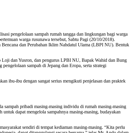
lisasi pengelolaan sampah rumah tangga dan lingkungan bagi warga
rtemuan warga rusunawa tersebut, Sabtu Pagi (20/10/2018).
gan Bencana dan Perubahan Iklim Nahdatul Ulama (LBPI NU). Bentuk
yono Loji dan Yusron, dan pengurus LPBI NU, Bapak Wahid dan Bung
 pengelolaan sampah di Jepang dan Eropa, serta strategi
an ibu-ibu dengan sangat serius mengikuti penjelasan dan praktek
 sampah pribadi masing-masing individu di rumah masing-masing
ah untuk dapat mengelola sampahnya masing-masing, budayakan
asyarakat sendiri di tempat kediaman masing-masing. “Kita perlu
ndonesia, dapat ditanggulangi secara bersama,” jelas Mr. Ando dalam