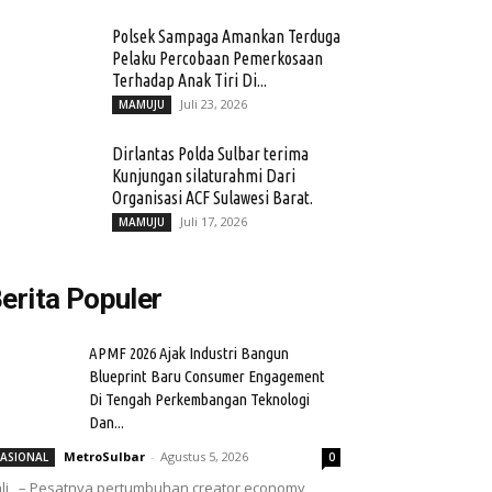
Polsek Sampaga Amankan Terduga
Pelaku Percobaan Pemerkosaan
Terhadap Anak Tiri Di...
Juli 23, 2026
MAMUJU
Dirlantas Polda Sulbar terima
Kunjungan silaturahmi Dari
Organisasi ACF Sulawesi Barat.
Juli 17, 2026
MAMUJU
erita Populer
APMF 2026 Ajak Industri Bangun
Blueprint Baru Consumer Engagement
Di Tengah Perkembangan Teknologi
Dan...
MetroSulbar
-
Agustus 5, 2026
ASIONAL
0
li, – Pesatnya pertumbuhan creator economy,