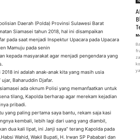
N
A
B
ian Daerah (Polda) Provinsi Sulawesi Barat
T
atan Siamasei tahun 2018, hal ini disampaikan
Me
afar pada saat menjadi Inspektur Upacara pada Upacara
Ba
ten Mamuju pada senin
fr
an kepada masyarakat agar menjadi pengendara yang
za
s.
ko
ya
 2018 ini adalah anak-anak kita yang masih usia
ujar, Baharuddin Djafar.
 siamasei ada oknum Polisi yang memanfaatkan untuk
ena tilang, Kapolda berharap agar merekam kejadian
nya pribadi.
 itu yang paling pertama saya bantu, rekam saja kasi
gnya kembali, lebih lagi dari uang yang diambil,
n dua kali lipat, ini Janji saya” terang Kapolda pada
.Habsi Wahid, Wakil Bupati, H. Irwan SP Pababari dan