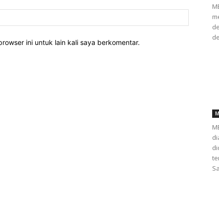
ME
me
de
de
rowser ini untuk lain kali saya berkomentar.
M
ME
di
d
te
Sa