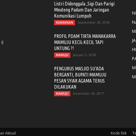
Listri Didonggala ,Sigi Dan Parigi
Moutong Padam Dan Jaringan
N
Komunikasi Lumpuh
N
September 30, 2018
KEAMANAN
M
PROFIL PDAM TIRTA MANAKARRA
J
 E
MAMUJU KECIL-KECIL TAPI
UNTUNG ?!
H
Januari 2, 2018
MAMUJU
P
M
PENGURUS MASJID SU’ADA
BERGANTI, BUPATI MAMUJU
M
PESAN SYIAR AGAMA TERUS
DILAKUKAN
Desember 30, 2017
MAMUJU
an Aktual
Kode Etik
T