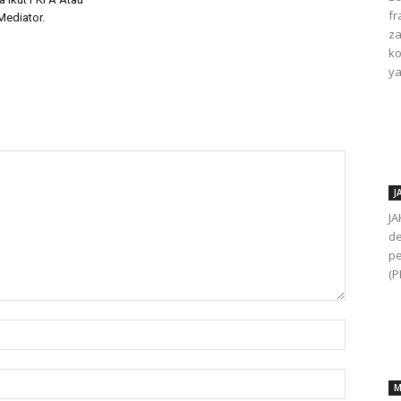
fr
Mediator.
za
ko
ya
J
JA
de
pe
(P
M