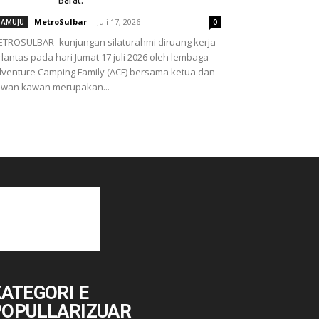
MetroSulbar
-
Juli 17, 2026
AMUJU
0
TROSULBAR -kunjungan silaturahmi diruang kerja
rlantas pada hari Jumat 17 juli 2026 oleh lembaga
venture Camping Family (ACF) bersama ketua dan
wan kawan merupakan...
ATEGORI E
POPULLARIZUAR