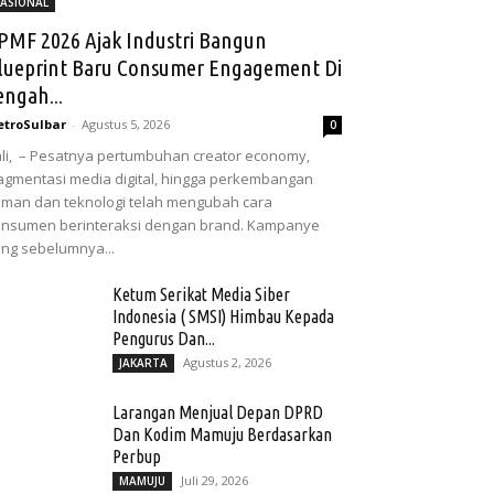
ASIONAL
PMF 2026 Ajak Industri Bangun
lueprint Baru Consumer Engagement Di
engah...
troSulbar
-
Agustus 5, 2026
0
li, – Pesatnya pertumbuhan creator economy,
agmentasi media digital, hingga perkembangan
man dan teknologi telah mengubah cara
nsumen berinteraksi dengan brand. Kampanye
ng sebelumnya...
Ketum Serikat Media Siber
Indonesia ( SMSI) Himbau Kepada
Pengurus Dan...
Agustus 2, 2026
JAKARTA
Larangan Menjual Depan DPRD
Dan Kodim Mamuju Berdasarkan
Perbup
Juli 29, 2026
MAMUJU