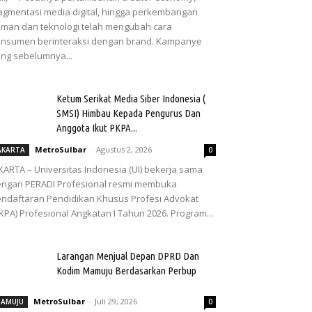
agmentasi media digital, hingga perkembangan
man dan teknologi telah mengubah cara
nsumen berinteraksi dengan brand. Kampanye
ng sebelumnya...
Ketum Serikat Media Siber Indonesia (
SMSI) Himbau Kepada Pengurus Dan
Anggota Ikut PKPA...
MetroSulbar
-
Agustus 2, 2026
AKARTA
0
KARTA – Universitas Indonesia (UI) bekerja sama
ngan PERADI Profesional resmi membuka
ndaftaran Pendidikan Khusus Profesi Advokat
KPA) Profesional Angkatan I Tahun 2026. Program...
Larangan Menjual Depan DPRD Dan
Kodim Mamuju Berdasarkan Perbup
MetroSulbar
-
Juli 29, 2026
AMUJU
0