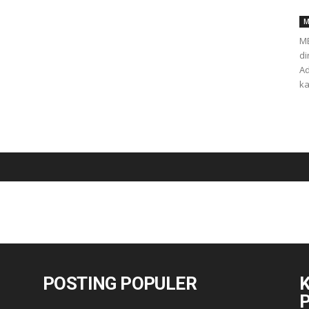
M
ME
di
Ad
ka
POSTING POPULER
K