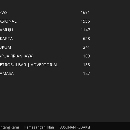
EWS
1691
ASIONAL
1556
AMUJU
1147
AKARTA
658
UKUM
241
APUA (IRIAN JAYA)
189
ETROSULBAR | ADVERTORIAL
188
AMASA
127
entang Kami
Pemasangan Iklan
SUSUNAN REDAKSI