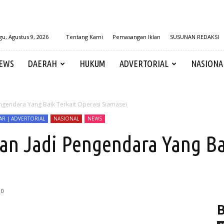
u, Agustus 9, 2026
Tentang Kami
Pemasangan Iklan
SUSUNAN REDAKSI
EWS
DAERAH
HUKUM
ADVERTORIAL
NASIONA
ngendara Yang Baik Terkait Operasi Siamasei
R | ADVERTORIAL
NASIONAL
NEWS
an Jadi Pengendara Yang Ba
0
B