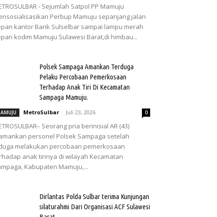
TROSULBAR - Sejumlah Satpol PP Mamuju
nsosialisasikan Perbup Mamuju sepanjang jalan
pan kantor Bank Sulselbar sampai lampu merah
pan kodim Mamuju Sulawesi Barat,di himbau...
Polsek Sampaga Amankan Terduga
Pelaku Percobaan Pemerkosaan
Terhadap Anak Tiri Di Kecamatan
Sampaga Mamuju.
MetroSulbar
-
Juli 23, 2026
AMUJU
0
TROSULBAR– Seorang pria berinisial AR (43)
amankan personel Polsek Sampaga setelah
iduga melakukan percobaan pemerkosaan
rhadap anak tirinya di wilayah Kecamatan
mpaga, Kabupaten Mamuju,...
Dirlantas Polda Sulbar terima Kunjungan
silaturahmi Dari Organisasi ACF Sulawesi
Barat.