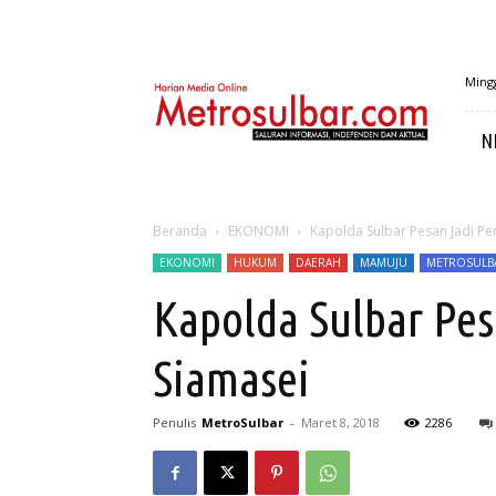
MetroSulbar
Mingg
N
Beranda
EKONOMI
Kapolda Sulbar Pesan Jadi Pe
EKONOMI
HUKUM
DAERAH
MAMUJU
METROSULBA
Kapolda Sulbar Pes
Siamasei
Penulis
MetroSulbar
-
Maret 8, 2018
2286