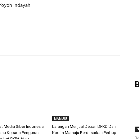
 Yoyoh Indayah
B
MAMUJU
at Media Siber Indonesia
Larangan Menjual Depan DPRD Dan
N
mbau Kepada Pengurus
Kodim Mamuju Berdasarkan Perbup
Ba
 Ikut PKPA Atau