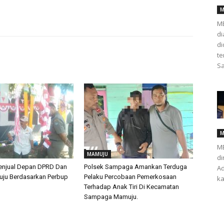
M
ME
di
d
te
Sa
M
ME
MAMUJU
di
enjual Depan DPRD Dan
Polsek Sampaga Amankan Terduga
Ad
ju Berdasarkan Perbup
Pelaku Percobaan Pemerkosaan
ka
Terhadap Anak Tiri Di Kecamatan
Sampaga Mamuju.