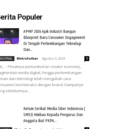
erita Populer
APMF 2026 Ajak Industri Bangun
Blueprint Baru Consumer Engagement
Di Tengah Perkembangan Teknologi
Dan...
MetroSulbar
-
Agustus 5, 2026
ASIONAL
0
li, – Pesatnya pertumbuhan creator economy,
agmentasi media digital, hingga perkembangan
man dan teknologi telah mengubah cara
nsumen berinteraksi dengan brand. Kampanye
ng sebelumnya...
Ketum Serikat Media Siber Indonesia (
SMSI) Himbau Kepada Pengurus Dan
Anggota Ikut PKPA...