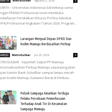
MetroSulbar
-
Agustus 2, 2026
AKARTA
0
KARTA – Universitas Indonesia (UI) bekerja sama
ngan PERADI Profesional resmi membuka
ndaftaran Pendidikan Khusus Profesi Advokat
KPA) Profesional Angkatan I Tahun 2026. Program...
Larangan Menjual Depan DPRD Dan
Kodim Mamuju Berdasarkan Perbup
MetroSulbar
-
Juli 29, 2026
AMUJU
0
TROSULBAR - Sejumlah Satpol PP Mamuju
nsosialisasikan Perbup Mamuju sepanjang jalan
pan kantor Bank Sulselbar sampai lampu merah
pan kodim Mamuju Sulawesi Barat,di himbau...
Polsek Sampaga Amankan Terduga
Pelaku Percobaan Pemerkosaan
Terhadap Anak Tiri Di Kecamatan
Sampaga Mamuju.