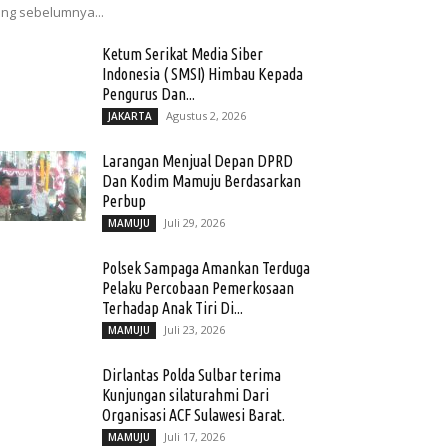
ng sebelumnya...
Ketum Serikat Media Siber
Indonesia ( SMSI) Himbau Kepada
Pengurus Dan...
Agustus 2, 2026
JAKARTA
Larangan Menjual Depan DPRD
Dan Kodim Mamuju Berdasarkan
Perbup
Juli 29, 2026
MAMUJU
Polsek Sampaga Amankan Terduga
Pelaku Percobaan Pemerkosaan
Terhadap Anak Tiri Di...
Juli 23, 2026
MAMUJU
Dirlantas Polda Sulbar terima
Kunjungan silaturahmi Dari
Organisasi ACF Sulawesi Barat.
Juli 17, 2026
MAMUJU