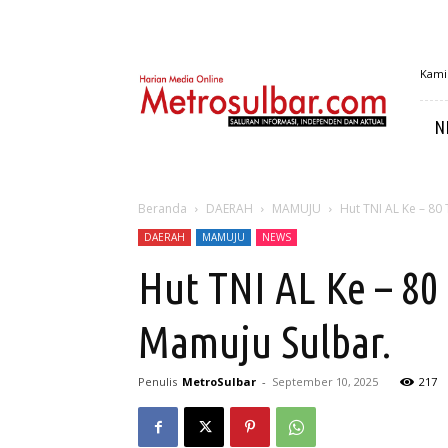
MetroSulbar
Kamis
N
Beranda
DAERAH
MAMUJU
Hut TNI AL Ke – 80 
DAERAH
MAMUJU
NEWS
Hut TNI AL Ke – 80
Mamuju Sulbar.
Penulis
MetroSulbar
-
September 10, 2025
217