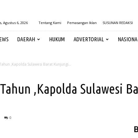
, Agustus 6, 2026
Tentang Kami
Pemasangan Iklan
SUSUNAN REDAKSI
EWS
DAERAH
HUKUM
ADVERTORIAL
NASIONA
Tahun ,Kapolda Sulawesi Barat Kunjungi...
 Tahun ,Kapolda Sulawesi Ba
0
B