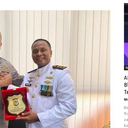
N
A
B
T
Me
Ba
fr
za
ko