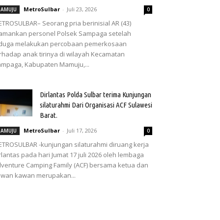
MetroSulbar
-
Juli 23, 2026
AMUJU
0
TROSULBAR– Seorang pria berinisial AR (43)
amankan personel Polsek Sampaga setelah
iduga melakukan percobaan pemerkosaan
rhadap anak tirinya di wilayah Kecamatan
mpaga, Kabupaten Mamuju,...
Dirlantas Polda Sulbar terima Kunjungan
silaturahmi Dari Organisasi ACF Sulawesi
Barat.
MetroSulbar
-
Juli 17, 2026
AMUJU
0
TROSULBAR -kunjungan silaturahmi diruang kerja
rlantas pada hari Jumat 17 juli 2026 oleh lembaga
venture Camping Family (ACF) bersama ketua dan
wan kawan merupakan...