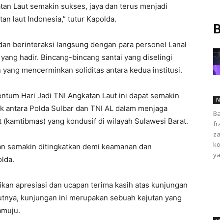
tan Laut semakin sukses, jaya dan terus menjadi
n laut Indonesia,” tutur Kapolda.
B
dan berinteraksi langsung dengan para personel Lanal
 yang hadir. Bincang-bincang santai yang diselingi
yang mencerminkan soliditas antara kedua institusi.
ntum Hari Jadi TNI Angkatan Laut ini dapat semakin
N
ik antara Polda Sulbar dan TNI AL dalam menjaga
Ba
 (kamtibmas) yang kondusif di wilayah Sulawesi Barat.
fr
za
ko
 dan semakin ditingkatkan demi keamanan dan
ya
lda.
an apresiasi dan ucapan terima kasih atas kunjungan
tnya, kunjungan ini merupakan sebuah kejutan yang
amuju.