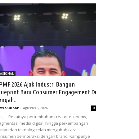
ASIONAL
PMF 2026 Ajak Industri Bangun
lueprint Baru Consumer Engagement Di
engah...
troSulbar
-
Agustus 5, 2026
0
li, – Pesatnya pertumbuhan creator economy,
agmentasi media digital, hingga perkembangan
man dan teknologi telah mengubah cara
nsumen berinteraksi dengan brand. Kampanye