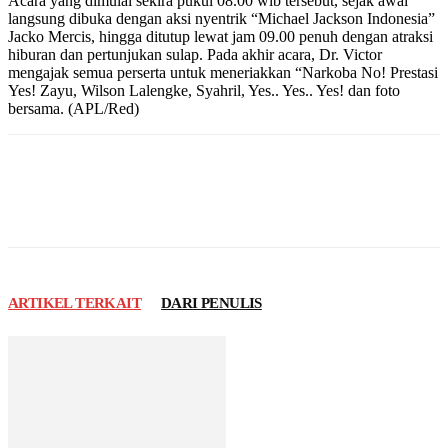
Acara yang dimulai sekira pukul 08.00 wib tersebut, sejak awal
langsung dibuka dengan aksi nyentrik “Michael Jackson Indonesia”
Jacko Mercis, hingga ditutup lewat jam 09.00 penuh dengan atraksi
hiburan dan pertunjukan sulap. Pada akhir acara, Dr. Victor
mengajak semua perserta untuk meneriakkan “Narkoba No! Prestasi
Yes! Zayu, Wilson Lalengke, Syahril, Yes.. Yes.. Yes! dan foto
bersama. (APL/Red)
ARTIKEL TERKAIT
DARI PENULIS