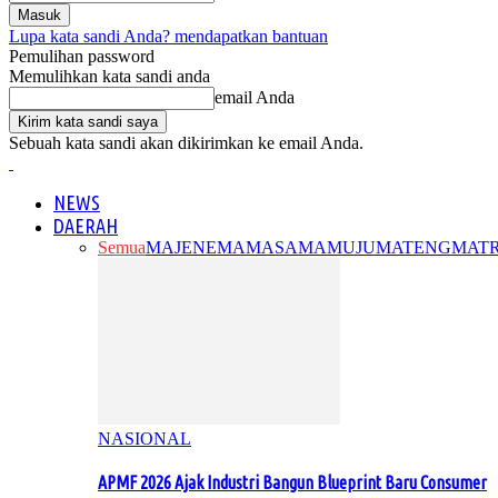
Lupa kata sandi Anda? mendapatkan bantuan
Pemulihan password
Memulihkan kata sandi anda
email Anda
Sebuah kata sandi akan dikirimkan ke email Anda.
NEWS
DAERAH
Semua
MAJENE
MAMASA
MAMUJU
MATENG
MAT
NASIONAL
APMF 2026 Ajak Industri Bangun Blueprint Baru Consumer