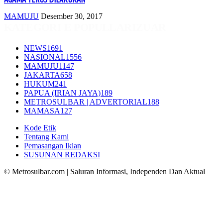
MAMUJU
Desember 30, 2017
KATEGORI E POPULLARIZUAR
NEWS
1691
NASIONAL
1556
MAMUJU
1147
JAKARTA
658
HUKUM
241
PAPUA (IRIAN JAYA)
189
METROSULBAR | ADVERTORIAL
188
MAMASA
127
Kode Etik
Tentang Kami
Pemasangan Iklan
SUSUNAN REDAKSI
© Metrosulbar.com | Saluran Informasi, Independen Dan Aktual