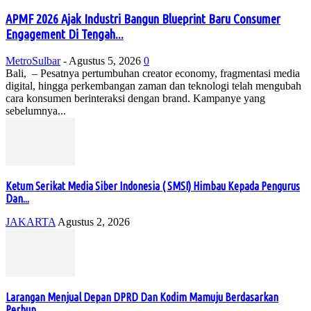
APMF 2026 Ajak Industri Bangun Blueprint Baru Consumer
Engagement Di Tengah...
MetroSulbar
-
Agustus 5, 2026
0
Bali, – Pesatnya pertumbuhan creator economy, fragmentasi media
digital, hingga perkembangan zaman dan teknologi telah mengubah
cara konsumen berinteraksi dengan brand. Kampanye yang
sebelumnya...
Ketum Serikat Media Siber Indonesia ( SMSI) Himbau Kepada Pengurus
Dan...
JAKARTA
Agustus 2, 2026
Larangan Menjual Depan DPRD Dan Kodim Mamuju Berdasarkan
Perbup