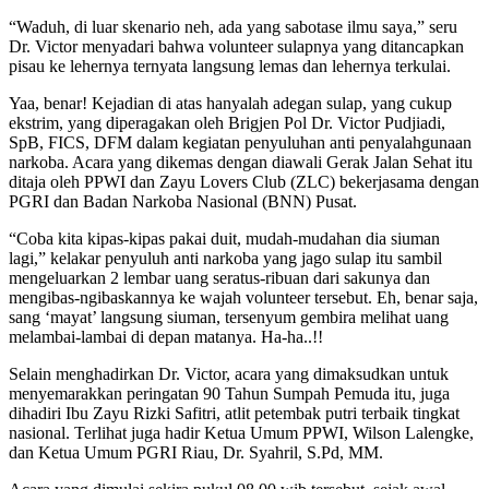
“Waduh, di luar skenario neh, ada yang sabotase ilmu saya,” seru
Dr. Victor menyadari bahwa volunteer sulapnya yang ditancapkan
pisau ke lehernya ternyata langsung lemas dan lehernya terkulai.
Yaa, benar! Kejadian di atas hanyalah adegan sulap, yang cukup
ekstrim, yang diperagakan oleh Brigjen Pol Dr. Victor Pudjiadi,
SpB, FICS, DFM dalam kegiatan penyuluhan anti penyalahgunaan
narkoba. Acara yang dikemas dengan diawali Gerak Jalan Sehat itu
ditaja oleh PPWI dan Zayu Lovers Club (ZLC) bekerjasama dengan
PGRI dan Badan Narkoba Nasional (BNN) Pusat.
“Coba kita kipas-kipas pakai duit, mudah-mudahan dia siuman
lagi,” kelakar penyuluh anti narkoba yang jago sulap itu sambil
mengeluarkan 2 lembar uang seratus-ribuan dari sakunya dan
mengibas-ngibaskannya ke wajah volunteer tersebut. Eh, benar saja,
sang ‘mayat’ langsung siuman, tersenyum gembira melihat uang
melambai-lambai di depan matanya. Ha-ha..!!
Selain menghadirkan Dr. Victor, acara yang dimaksudkan untuk
menyemarakkan peringatan 90 Tahun Sumpah Pemuda itu, juga
dihadiri Ibu Zayu Rizki Safitri, atlit petembak putri terbaik tingkat
nasional. Terlihat juga hadir Ketua Umum PPWI, Wilson Lalengke,
dan Ketua Umum PGRI Riau, Dr. Syahril, S.Pd, MM.