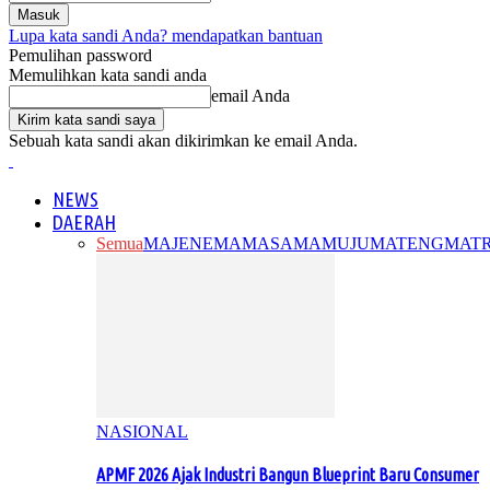
Lupa kata sandi Anda? mendapatkan bantuan
Pemulihan password
Memulihkan kata sandi anda
email Anda
Sebuah kata sandi akan dikirimkan ke email Anda.
NEWS
DAERAH
Semua
MAJENE
MAMASA
MAMUJU
MATENG
MAT
NASIONAL
APMF 2026 Ajak Industri Bangun Blueprint Baru Consumer