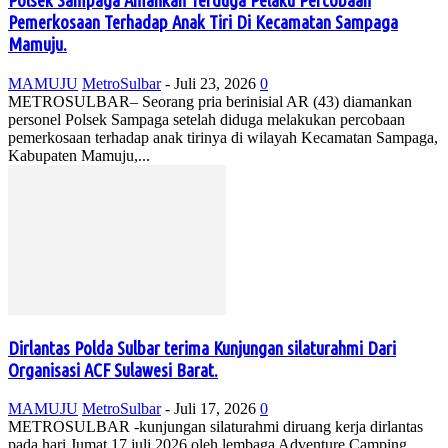
Polsek Sampaga Amankan Terduga Pelaku Percobaan
Pemerkosaan Terhadap Anak Tiri Di Kecamatan Sampaga
Mamuju.
MAMUJU
MetroSulbar
-
Juli 23, 2026
0
METROSULBAR– Seorang pria berinisial AR (43) diamankan
personel Polsek Sampaga setelah diduga melakukan percobaan
pemerkosaan terhadap anak tirinya di wilayah Kecamatan Sampaga,
Kabupaten Mamuju,...
Dirlantas Polda Sulbar terima Kunjungan silaturahmi Dari
Organisasi ACF Sulawesi Barat.
MAMUJU
MetroSulbar
-
Juli 17, 2026
0
METROSULBAR -kunjungan silaturahmi diruang kerja dirlantas
pada hari Jumat 17 juli 2026 oleh lembaga Adventure Camping