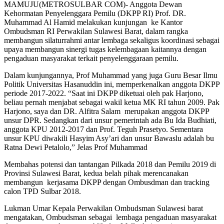
MAMUJU(METROSULBAR COM)- Anggota Dewan
Kehormatan Penyelenggara Pemilu (DKPP RI) Prof. DR.
Muhammad Al Hamid melakukan kunjungan ke Kantor
Ombudsman RI Perwakilan Sulawesi Barat, dalam rangka
membangun silaturrahmi antar lembaga sekaligus koordinasi sebagai
upaya membangun sinergi tugas kelembagaan kaitannya dengan
pengaduan masyarakat terkait penyelenggaraan pemilu.
Dalam kunjungannya, Prof Muhammad yang juga Guru Besar Ilmu
Politik Universitas Hasanuddin ini, memperkenalkan anggota DKPP
periode 2017-2022. “Saat ini DKPP diketuai oleh pak Harjono,
beliau pernah menjabat sebagai wakil ketua MK RI tahun 2009. Pak
Harjono, saya dan DR. Alfitra Salam merupakan anggota DKPP
unsur DPR. Sedangkan dari unsur pemerintah ada Bu Ida Budhiati,
anggota KPU 2012-2017 dan Prof. Teguh Prasetyo. Sementara
unsur KPU diwakili Hasyim Asy’ari dan unsur Bawaslu adalah bu
Ratna Dewi Petalolo,” Jelas Prof Muhammad
Membahas potensi dan tantangan Pilkada 2018 dan Pemilu 2019 di
Provinsi Sulawesi Barat, kedua belah pihak merencanakan
membangun kerjasama DKPP dengan Ombusdman dan tracking
calon TPD Sulbar 2018.
Lukman Umar Kepala Perwakilan Ombudsman Sulawesi barat
mengatakan, Ombudsman sebagai lembaga pengaduan masyarakat