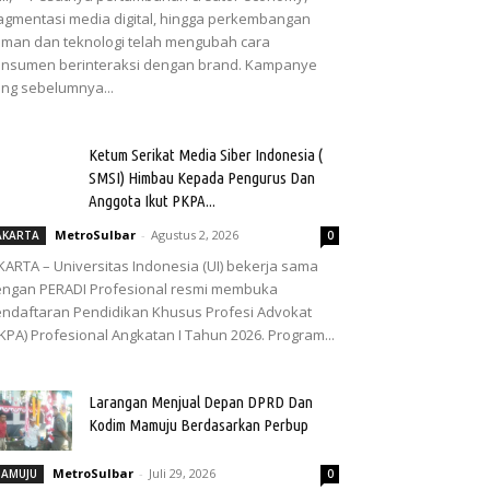
agmentasi media digital, hingga perkembangan
man dan teknologi telah mengubah cara
nsumen berinteraksi dengan brand. Kampanye
ng sebelumnya...
Ketum Serikat Media Siber Indonesia (
SMSI) Himbau Kepada Pengurus Dan
Anggota Ikut PKPA...
MetroSulbar
-
Agustus 2, 2026
AKARTA
0
KARTA – Universitas Indonesia (UI) bekerja sama
ngan PERADI Profesional resmi membuka
ndaftaran Pendidikan Khusus Profesi Advokat
KPA) Profesional Angkatan I Tahun 2026. Program...
Larangan Menjual Depan DPRD Dan
Kodim Mamuju Berdasarkan Perbup
MetroSulbar
-
Juli 29, 2026
AMUJU
0