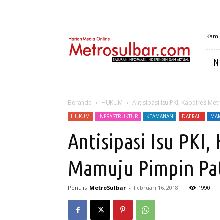
MetroSulbar
Kamis
N
Beranda
HUKUM
Antisipasi Isu PKI, Kapolres M
HUKUM
INFRASTRUKTUR
KEAMANAN
DAERAH
MA
Antisipasi Isu PK
Mamuju Pimpin Patr
Penulis
MetroSulbar
-
Februari 16, 2018
1990