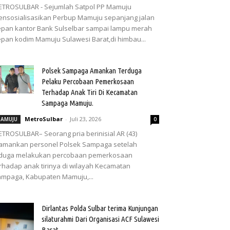
TROSULBAR - Sejumlah Satpol PP Mamuju
nsosialisasikan Perbup Mamuju sepanjang jalan
pan kantor Bank Sulselbar sampai lampu merah
pan kodim Mamuju Sulawesi Barat,di himbau...
Polsek Sampaga Amankan Terduga
Pelaku Percobaan Pemerkosaan
Terhadap Anak Tiri Di Kecamatan
Sampaga Mamuju.
MetroSulbar
-
Juli 23, 2026
AMUJU
0
TROSULBAR– Seorang pria berinisial AR (43)
amankan personel Polsek Sampaga setelah
iduga melakukan percobaan pemerkosaan
rhadap anak tirinya di wilayah Kecamatan
mpaga, Kabupaten Mamuju,...
Dirlantas Polda Sulbar terima Kunjungan
silaturahmi Dari Organisasi ACF Sulawesi
Barat.