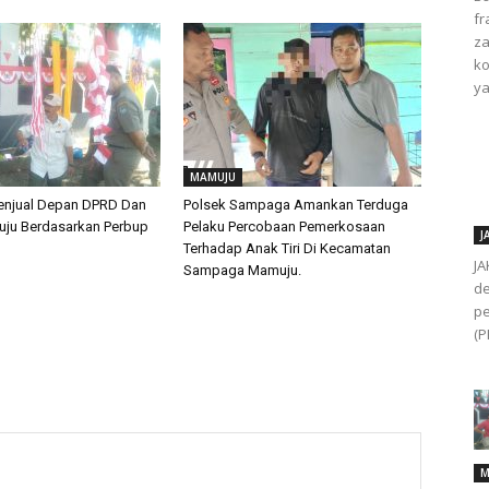
fr
za
ko
ya
MAMUJU
enjual Depan DPRD Dan
Polsek Sampaga Amankan Terduga
ju Berdasarkan Perbup
Pelaku Percobaan Pemerkosaan
J
Terhadap Anak Tiri Di Kecamatan
JA
Sampaga Mamuju.
de
pe
(P
M