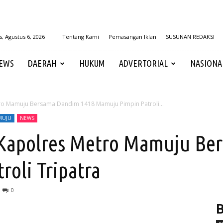
, Agustus 6, 2026
Tentang Kami
Pemasangan Iklan
SUSUNAN REDAKSI
EWS
DAERAH
HUKUM
ADVERTORIAL
NASIONA
etro Mamuju Bersama Dandim 1418 Mamuju Pimpin Patroli...
MUJU
NEWS
I, Kapolres Metro Mamuju B
oli Tripatra
0
B