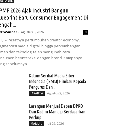
ASIONAL
PMF 2026 Ajak Industri Bangun
lueprint Baru Consumer Engagement Di
engah...
troSulbar
-
Agustus 5, 2026
0
li, – Pesatnya pertumbuhan creator economy,
agmentasi media digital, hingga perkembangan
man dan teknologi telah mengubah cara
nsumen berinteraksi dengan brand. Kampanye
ng sebelumnya...
Ketum Serikat Media Siber
Indonesia ( SMSI) Himbau Kepada
Pengurus Dan...
Agustus 2, 2026
JAKARTA
Larangan Menjual Depan DPRD
Dan Kodim Mamuju Berdasarkan
Perbup
Juli 29, 2026
MAMUJU