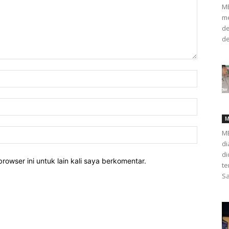
ME
me
de
de
M
ME
di
d
rowser ini untuk lain kali saya berkomentar.
te
Sa