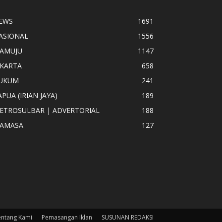
EWS
1691
ASIONAL
1556
AMUJU
1147
AKARTA
658
UKUM
241
APUA (IRIAN JAYA)
189
ETROSULBAR | ADVERTORIAL
188
AMASA
127
entang Kami
Pemasangan Iklan
SUSUNAN REDAKSI