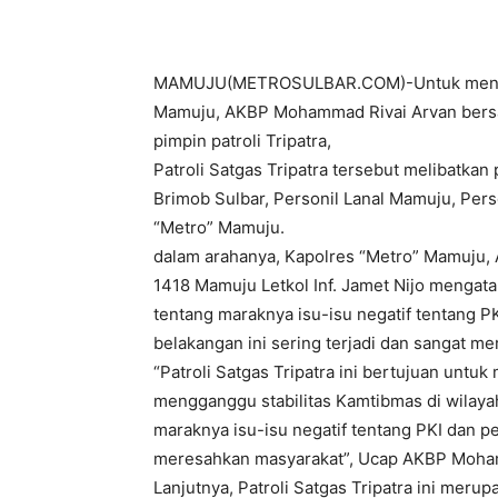
MAMUJU(METROSULBAR.COM)-Untuk mengatis
Mamuju, AKBP Mohammad Rivai Arvan bersam
pimpin patroli Tripatra,
Patroli Satgas Tripatra tersebut melibatkan
Brimob Sulbar, Personil Lanal Mamuju, Per
“Metro” Mamuju.
dalam arahanya, Kapolres “Metro” Mamuju,
1418 Mamuju Letkol Inf. Jamet Nijo mengata
tentang maraknya isu-isu negatif tentang 
belakangan ini sering terjadi dan sangat m
“Patroli Satgas Tripatra ini bertujuan untuk
mengganggu stabilitas Kamtibmas di wilay
maraknya isu-isu negatif tentang PKI dan 
meresahkan masyarakat”, Ucap AKBP Moham
Lanjutnya, Patroli Satgas Tripatra ini merup