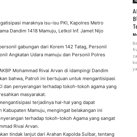
N
A
B
ipasi maraknya isu-isu PKI, Kapolres Metro
T
a Dandim 1418 Mamuju, Letkol Inf. Jamet Nijo
Me
Ba
 personil gabungan dari Korem 142 Tatag, Personil
fr
sonil Angkatan Udara mamuju dan Personil Polres
za
ko
ya
 AKBP Mohammad Rivai Arvan di idampingi Dandim
kan bahwa, Patroli ini bertujuan untuk mengantisipasi
PKI dan penyerangan terhadap tokoh-tokoh agama yang
eresahkan masyarakat.
 mengantisipasi terjadinya hal-hal yang dapat
ah Kabupaten Mamuju, mengingat belakangan ini
penyerangan terhadap tokoh-tokoh Agama yang sangat
mad Rivai Arvan.
akan tindak lanjut dari Arahan Kapolda Sulbar, tentang