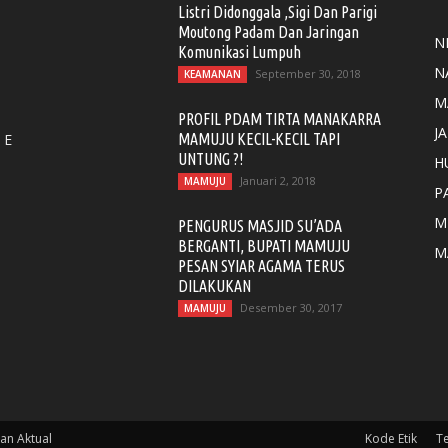
Listri Didonggala ,Sigi Dan Parigi
Moutong Padam Dan Jaringan
N
Komunikasi Lumpuh
N
September 30, 2018
KEAMANAN
M
PROFIL PDAM TIRTA MANAKARRA
J
 E
MAMUJU KECIL-KECIL TAPI
UNTUNG ?!
H
Januari 2, 2018
MAMUJU
P
M
PENGURUS MASJID SU’ADA
BERGANTI, BUPATI MAMUJU
M
PESAN SYIAR AGAMA TERUS
DILAKUKAN
Desember 30, 2017
MAMUJU
an Aktual
Kode Etik
T