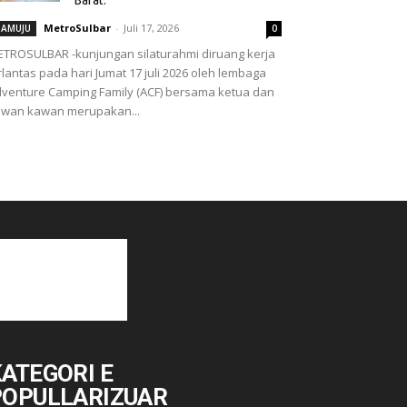
MetroSulbar
-
Juli 17, 2026
AMUJU
0
TROSULBAR -kunjungan silaturahmi diruang kerja
rlantas pada hari Jumat 17 juli 2026 oleh lembaga
venture Camping Family (ACF) bersama ketua dan
wan kawan merupakan...
ATEGORI E
POPULLARIZUAR