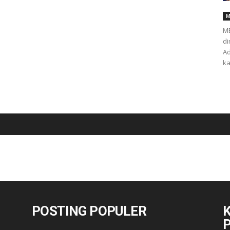
M
ME
di
Ad
ka
POSTING POPULER
K