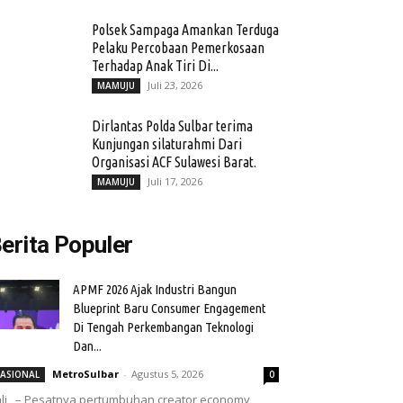
Polsek Sampaga Amankan Terduga
Pelaku Percobaan Pemerkosaan
Terhadap Anak Tiri Di...
Juli 23, 2026
MAMUJU
Dirlantas Polda Sulbar terima
Kunjungan silaturahmi Dari
Organisasi ACF Sulawesi Barat.
Juli 17, 2026
MAMUJU
erita Populer
APMF 2026 Ajak Industri Bangun
Blueprint Baru Consumer Engagement
Di Tengah Perkembangan Teknologi
Dan...
MetroSulbar
-
Agustus 5, 2026
ASIONAL
0
li, – Pesatnya pertumbuhan creator economy,