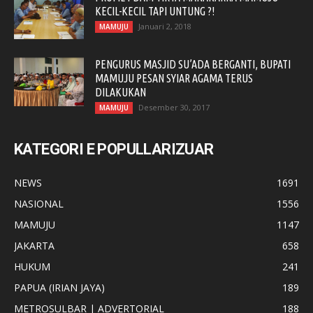
KECIL-KECIL TAPI UNTUNG ?!
Januari 2, 2018
MAMUJU
PENGURUS MASJID SU’ADA BERGANTI, BUPATI
MAMUJU PESAN SYIAR AGAMA TERUS
DILAKUKAN
Desember 30, 2017
MAMUJU
KATEGORI E POPULLARIZUAR
NEWS
1691
NASIONAL
1556
MAMUJU
1147
JAKARTA
658
HUKUM
241
PAPUA (IRIAN JAYA)
189
METROSULBAR | ADVERTORIAL
188